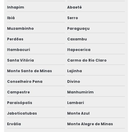
Perícia indireta de insalubridade
Inhapim
Abaeté
Perícia de insalubridade
Ibiá
Serro
Perícia de insalubridade na justiça do trabalho
Muzambinho
Paraguaçu
Perícia insalubridade local desativado
Perdões
Caxambu
Perícia insalubridade local de trabalho
Itambacuri
Itapecerica
Perícia de insalubridade e periculosidade
Santa Vitória
Carmo do Rio Claro
Perícia judicial e assistência técnica
Monte Santo de Minas
Lajinha
Conselheiro Pena
Divino
Perícia judicial de saúde ocupacional
Campestre
Manhumirim
Perícia médica
Paraisópolis
Lambari
Perícia médica administrativa
Jaboticatubas
Monte Azul
Perícia médica em casos de acidente de trabalho
Ervália
Monte Alegre de Minas
Perícia médica cível