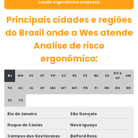
Assistência em perícia de insalubridade e periculosidade
Laudo ergonômico empresa
Assistência pericial
Principais cidades e regiões
Assistência técnica para ação revisional
do Brasil onde a Wes atende
Assistência técnica de ergonomia
Analise de risco
Assistência técnica médica
ergonômico:
Assistência técnica e médica em perícia judicial
Assistência técnica perícia acidentaria
GO e
RJ
MG
ES
SP
PR
SC
RS
PE
BA
CE
AM
DF
Assistência técnica em perícia de engenharia
PA
AC
AL
AP
MA
MT
MS
PB
PI
RN
RO
RR
Assistência técnica em perícia médica
SE
TO
Assistencia técnica perícia trabalhista
Rio de Janeiro
São Gonçalo
Assistência técnica pericial
Duque de Caxias
Nova Iguaçu
Assistência técnica em perícias
Campos dos Goytacazes
Belford Roxo