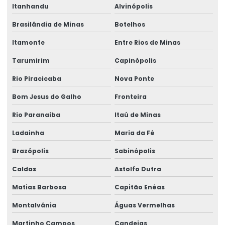
Itanhandu
Alvinópolis
Perito insalubridade e periculosidade
Brasilândia de Minas
Botelhos
Programa de inclusão de afastados
Itamonte
Entre Rios de Minas
Reinclusão de afastados
Tarumirim
Capinópolis
Saúde ocupacional segurança do trabalho
Rio Piracicaba
Nova Ponte
Segurança e medicina do trabalho
Bom Jesus do Galho
Fronteira
Serviço de assessoria sst
Rio Paranaíba
Itaú de Minas
Serviço de assistência pericial
Ladainha
Maria da Fé
Serviço de avaliação ergonômica
Brazópolis
Sabinópolis
Caldas
Astolfo Dutra
Serviço de consultoria em ergonomia
Matias Barbosa
Capitão Enéas
Serviço de perícia judicial
Montalvânia
Águas Vermelhas
Serviço de perícia médica
Martinho Campos
Candeias