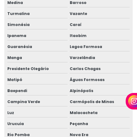
Medina
Barroso
Perícia médica corporativa
Turmalina
Vazante
Perícia médica para empresas
Simonésia
Caraí
Perícia médica inss
Ipanema
Itaobim
Perícia médica judicial
Guaranésia
Lagoa Formosa
Perícia médica trabalhista
Manga
Varzelândia
Perícia médica trabalhista para empresas
Presidente Olegário
Carlos Chagas
Perícia de periculosidade
Matipó
Águas Formosas
Baependi
Alpinópolis
Perícia técnica especializada
Campina Verde
Carmópolis de Minas
Perícia técnica insalubridade
Luz
Malacacheta
Perícia técnica de insalubridade e periculosidade
Urucuia
Peçanha
Perícia trabalhista empresarial
Rio Pomba
Nova Era