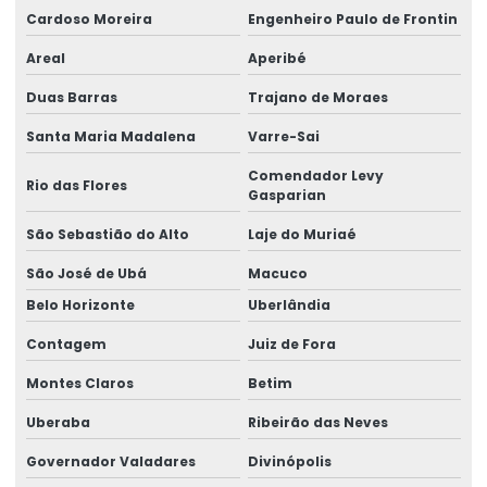
Cardoso Moreira
Engenheiro Paulo de Frontin
Empresa de análise ergonômica do trabalho
Areal
Aperibé
Empresa de análise ergonômica preliminar
Duas Barras
Trajano de Moraes
Empresa de análise de ntep
Santa Maria Madalena
Varre-Sai
Empresa de assessoria em ergonomia
Comendador Levy
Rio das Flores
Empresa de assessoria jurídica
Gasparian
Empresa de assistência pericial
São Sebastião do Alto
Laje do Muriaé
São José de Ubá
Macuco
Empresa de avaliação de capacidade laborativa
Belo Horizonte
Uberlândia
Empresa de consultoria em ergonomia
Contagem
Juiz de Fora
Empresa de consultoria higiene ocupacional
Montes Claros
Betim
Empresa de consultoria em ntep
Uberaba
Ribeirão das Neves
Empresa de elaboração de laudos técnicos
Governador Valadares
Divinópolis