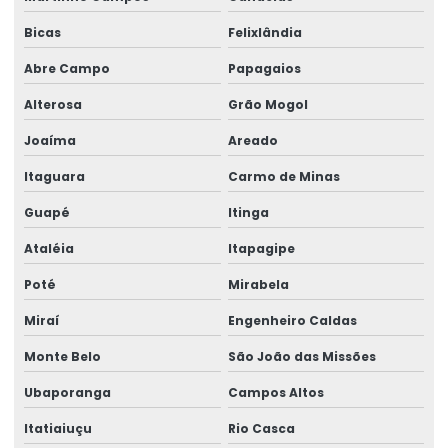
Serviço para reinclusão de afastados
Bicas
Felixlândia
Treinamento para comitê de ergonomia
Abre Campo
Papagaios
Treinamento para formação de comitê
Alterosa
Grão Mogol
Treinamento de implementação de formação de comitês
Joaíma
Areado
Itaguara
Carmo de Minas
Guapé
Itinga
Ataléia
Itapagipe
Poté
Mirabela
Miraí
Engenheiro Caldas
Monte Belo
São João das Missões
Ubaporanga
Campos Altos
Itatiaiuçu
Rio Casca