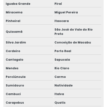
Consultoria em redução risco trabalhista
Iguaba Grande
Piraí
Consultoria em segurança do trabalho
Miracema
Miguel Pereira
Consultoria e treinamentos em ergonomia
Pinheiral
Itaocara
Contestação de ntep
São José do Vale do Rio
Quissamã
Preto
Elaboração de laudos de insalubridade
Silva Jardim
Conceição de Macabu
Elaboração de quesitos de insalubridade e periculosidade
Cordeiro
Porto Real
Elaboração de quesitos médicos
Cantagalo
Sapucaia
Elaboração de quesitos para perícia médica
Mendes
Rio Claro
Elaboração de quesitos periciais
Porciúncula
Carmo
Elaboração de subsídios médicos para contestação
Sumidouro
Natividade
Elaboração de subsídios técnicos para contestação
Cambuci
Italva
Empresa de aep
Carapebus
Quatis