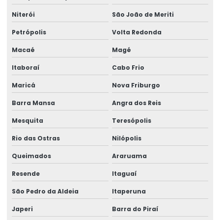
Assistência técnica para perícias de insalubridade e
Niterói
São João de Meriti
periculosidade
Petrópolis
Volta Redonda
Assistência técnica em perícias judiciais
Macaé
Magé
Assistente técnico em ergonomia
Itaboraí
Cabo Frio
Assistente técnico médico
Maricá
Nova Friburgo
Assistente técnico perícia médica judicial
Barra Mansa
Angra dos Reis
Avaliação de capacidade laborativa
Mesquita
Teresópolis
Avaliação da capacidade laborativa
Rio das Ostras
Nilópolis
Avaliação de higiene ocupacional
Queimados
Araruama
Avaliações quantitativas de agentes químicos
Resende
Itaguaí
Blitz ergonômica
São Pedro da Aldeia
Itaperuna
Japeri
Barra do Piraí
Consultor de segurança no trabalho