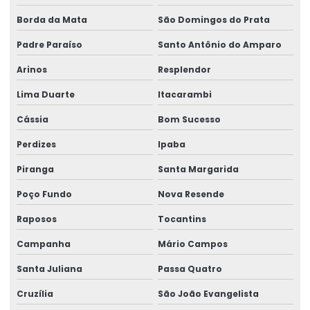
Perícia trabalhista insalubridade
Borda da Mata
São Domingos do Prata
Perícia trabalhista periculosidade
Padre Paraíso
Santo Antônio do Amparo
Perícia trabalhista e previdenciária
Arinos
Resplendor
Perícias cíveis
Lima Duarte
Itacarambi
Perícias cíveis e judiciais
Cássia
Bom Sucesso
Perícias clínicas
Perdizes
Ipaba
Perícias médicas e de engenharia
Piranga
Santa Margarida
Perícias de postos de trabalho
Poço Fundo
Nova Resende
Raposos
Tocantins
Perícias trabalhistas
Campanha
Mário Campos
Perícias de verificação de capacidade
Santa Juliana
Passa Quatro
Perícias de verificação de incapacidade
Cruzília
São João Evangelista
Perito de insalubridade