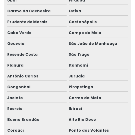
Ubaí
Piraúba
Carmo da Cachoeira
Estiva
Prudente de Morais
Caetanópolis
Cabo Verde
Campo do Meio
Gouveia
São João do Manhuaçu
Resende Costa
São Tiago
Planura
Itanhomi
Antônio Carlos
Juruaia
Congonhal
Pirapetinga
Jacinto
Carmo da Mata
Recreio
Ibiraci
Bueno Brandão
Alto Rio Doce
Coroaci
Ponto dos Volantes