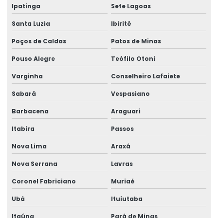
Empresa de ergonomia
Ipatinga
Sete Lagoas
Empresa de gerenciamento ergonômico
Santa Luzia
Ibirité
Empresa de gestão de ergonomia
Poços de Caldas
Patos de Minas
Empresa de higiene ocupacional
Pouso Alegre
Teófilo Otoni
Varginha
Conselheiro Lafaiete
Empresa de higiene e segurança do trabalho
Sabará
Vespasiano
Empresa medicina do trabalho
Barbacena
Araguari
Empresa de perícia de insalubridade
Itabira
Passos
Empresa perícia médica
Nova Lima
Araxá
Empresa perícia médica para inss
Nova Serrana
Lavras
Empresa de perícia médica previdenciária
Coronel Fabriciano
Muriaé
Empresa de perícia médica de regulação
Ubá
Ituiutaba
Empresa de perícia médica trabalhista
Itaúna
Pará de Minas