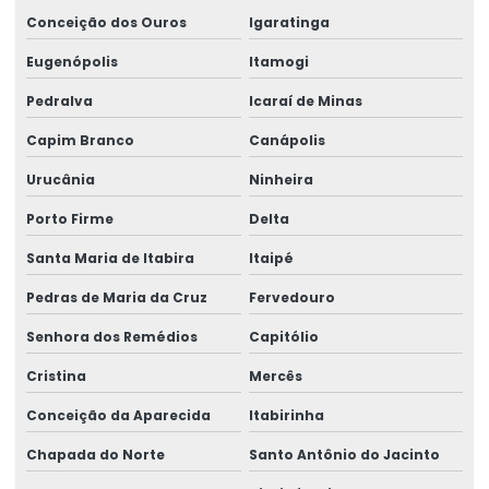
Conceição dos Ouros
Igaratinga
Eugenópolis
Itamogi
Pedralva
Icaraí de Minas
Capim Branco
Canápolis
Urucânia
Ninheira
Porto Firme
Delta
Santa Maria de Itabira
Itaipé
Pedras de Maria da Cruz
Fervedouro
Senhora dos Remédios
Capitólio
Cristina
Mercês
Conceição da Aparecida
Itabirinha
Chapada do Norte
Santo Antônio do Jacinto