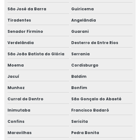
São José da Barra
Guiricema
Tiradentes
Angelândia
Senador Firmino
Guarani
Verdelândia
Desterro de Entre Rios
São João Batista do Glória
Serrania
Moema
Cordisburgo
Jacuí
Baldim
Munhoz
Bonfim
Curral de Dentro
São Gonçalo do Abaeté
Inimutaba
Francisco Badaró
Confins
Sericita
Maravilhas
Pedra Bonita