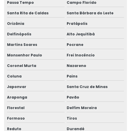
Passa Tempo
Campo Florido
Santa Rita de Caldas
Santa Bárbara do Leste
Orizânia
Pratápolis
Delfinópolis
Alto Jequitibá
Martins Soares
Pocrane
Monsenhor Paulo
Frei Inocêncio
Coronel Murta
Nazareno
Coluna
Pains
Japonvar
Santa Cruz de Minas
Araponga
Pavão
Florestal
Delfim Moreira
Formoso
Tiros
Reduto
Durandé