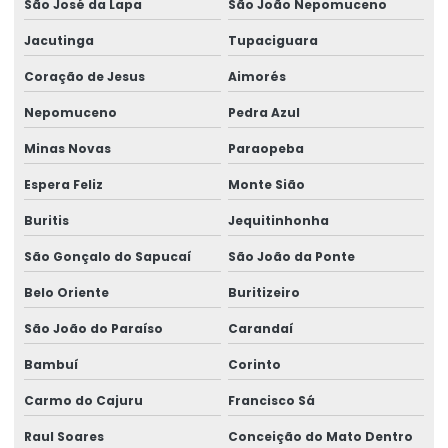
São José da Lapa
São João Nepomuceno
Perícia de ação revisional
Jacutinga
Tupaciguara
Perícia para adicional de insalubridade
Coração de Jesus
Aimorés
Perícia para adicional de periculosidade
Nepomuceno
Pedra Azul
Perícia de capacidade laborativa
Minas Novas
Paraopeba
Perícia de capacidade ocupacional
Espera Feliz
Monte Sião
Perícia para concessão de benefícios
Buritis
Jequitinhonha
São Gonçalo do Sapucaí
São João da Ponte
Perícia de ergonomia no posto de trabalho
Belo Oriente
Buritizeiro
Perícia ergonômica
São João do Paraíso
Carandaí
Perícia para erro médico
Bambuí
Corinto
Perícia de incapacidade laborativa
Carmo do Cajuru
Francisco Sá
Perícia de incapacidade ocupacional
Raul Soares
Conceição do Mato Dentro