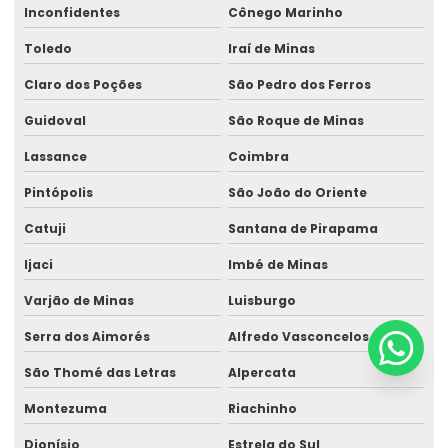
Inconfidentes
Cônego Marinho
Toledo
Iraí de Minas
Claro dos Poções
São Pedro dos Ferros
Guidoval
São Roque de Minas
Lassance
Coimbra
Pintópolis
São João do Oriente
Catuji
Santana de Pirapama
Ijaci
Imbé de Minas
Varjão de Minas
Luisburgo
Serra dos Aimorés
Alfredo Vasconcelos
São Thomé das Letras
Alpercata
Montezuma
Riachinho
Dionísio
Estrela do Sul