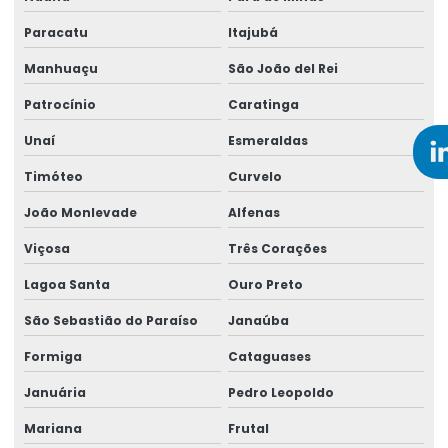
Empresa de perícia de periculosidade
Paracatu
Itajubá
Empresa de perícias cíveis
Manhuaçu
São João del Rei
Empresa de perícias clínicas
Patrocínio
Caratinga
Empresa de perícias médicas judiciais
Unaí
Esmeraldas
Timóteo
Curvelo
Empresa de perito trabalhista
João Monlevade
Alfenas
Empresa que faz análise ergonômica do trabalho
Viçosa
Três Corações
Empresa que faz laudo ergonômico
Lagoa Santa
Ouro Preto
Empresa que realiza reinclusão de afastados
São Sebastião do Paraíso
Janaúba
Empresa de saúde ocupacional
Formiga
Cataguases
Empresa de saúde e segurança do trabalho
Januária
Pedro Leopoldo
Empresa de saúde e segurança no trabalho
Mariana
Frutal