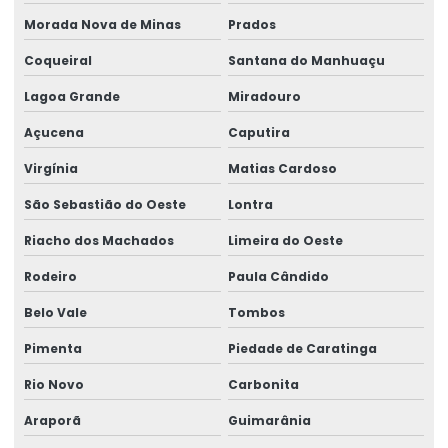
Morada Nova de Minas
Prados
Coqueiral
Santana do Manhuaçu
Lagoa Grande
Miradouro
Açucena
Caputira
Virgínia
Matias Cardoso
São Sebastião do Oeste
Lontra
Riacho dos Machados
Limeira do Oeste
Rodeiro
Paula Cândido
Belo Vale
Tombos
Pimenta
Piedade de Caratinga
Rio Novo
Carbonita
Araporã
Guimarânia