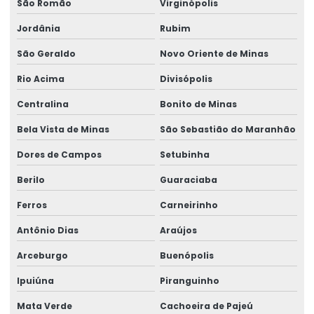
São Romão
Virginópolis
Jordânia
Rubim
São Geraldo
Novo Oriente de Minas
Rio Acima
Divisópolis
Centralina
Bonito de Minas
Bela Vista de Minas
São Sebastião do Maranhão
Dores de Campos
Setubinha
Berilo
Guaraciaba
Ferros
Carneirinho
Antônio Dias
Araújos
Arceburgo
Buenópolis
Ipuiúna
Piranguinho
Mata Verde
Cachoeira de Pajeú