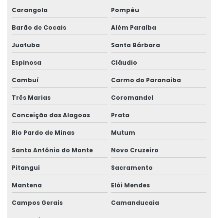
Laudo ergonômico
Carangola
Pompéu
Laudo ergonômico e aet
Barão de Cocais
Além Paraíba
Laudo ergonômico empresa
Juatuba
Santa Bárbara
Laudo de insalubridade e periculosidade e ltcat
Espinosa
Cláudio
Laudo de perícia de insalubridade
Cambuí
Carmo do Paranaíba
Laudo de risco ergonômico
Três Marias
Coromandel
Conceição das Alagoas
Prata
Laudo técnico ergonômico
Rio Pardo de Minas
Mutum
Medicina do trabalho e saúde ocupacional
Santo Antônio do Monte
Novo Cruzeiro
Medicina ocupacional
Pitangui
Sacramento
Medicina e segurança do trabalho
Mantena
Elói Mendes
Medicina e segurança do trabalho empresas
Campos Gerais
Camanducaia
Palestras de ergonomia para empresas