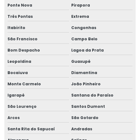
Empresa de segurança do trabalho
Ponte Nova
Pirapora
Empresa de serviços de perícia
Três Pontas
Extrema
Empresa técnica em perícia
Itabirito
Congonhas
Empresa de treinamentos para ambientes corporativos
São Francisco
Campo Belo
Empresa de treinamentos para ambientes de trabalho
Bom Despacho
Lagoa da Prata
Leopoldina
Guaxupé
Empresa de treinamentos in company
Bocaiuva
Diamantina
Empresa de verificação de ler
Monte Carmelo
João Pinheiro
Empresas de medicina higiene e segurança no trabalho
Igarapé
Santana do Paraíso
Empresas de medicina no trabalho
São Lourenço
Santos Dumont
Ergonomia assessoria e consultoria
Arcos
São Gotardo
Gestão de ergonomia
Santa Rita do Sapucaí
Andradas
Gestão de ntep