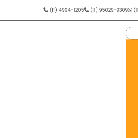
(11) 4994-1205
(11) 95029-9309
(1