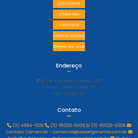
Estrutura
Clientes
Contato
Informações
Mapa do site
Endereço
R. Cel. Fernando Prestes, 350
Centro - Santo André/SP
CEP: 09020-110
Contato
(11) 4994-1205
(11) 95029-9309
(11) 95029-9309
Contato Comercial - comercial@wesergonomia.com.br