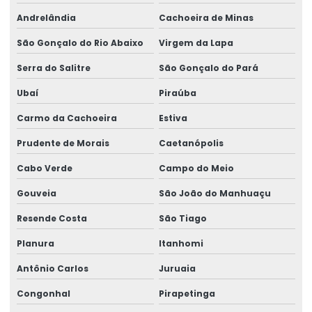
Andrelândia
Cachoeira de Minas
São Gonçalo do Rio Abaixo
Virgem da Lapa
Serra do Salitre
São Gonçalo do Pará
Ubaí
Piraúba
Carmo da Cachoeira
Estiva
Prudente de Morais
Caetanópolis
Cabo Verde
Campo do Meio
Gouveia
São João do Manhuaçu
Resende Costa
São Tiago
Planura
Itanhomi
Antônio Carlos
Juruaia
Congonhal
Pirapetinga