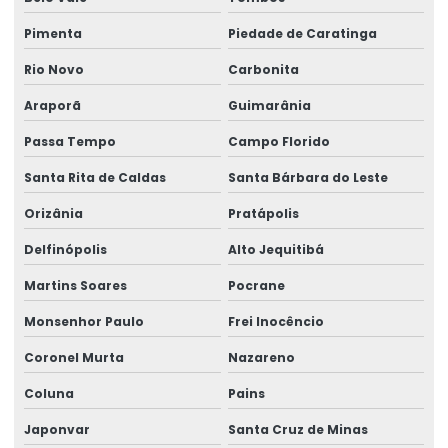
Pimenta
Piedade de Caratinga
Rio Novo
Carbonita
Araporã
Guimarânia
Passa Tempo
Campo Florido
Santa Rita de Caldas
Santa Bárbara do Leste
Orizânia
Pratápolis
Delfinópolis
Alto Jequitibá
Martins Soares
Pocrane
Monsenhor Paulo
Frei Inocêncio
Coronel Murta
Nazareno
Coluna
Pains
Japonvar
Santa Cruz de Minas