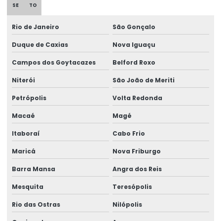
SE
TO
Assistencia técnica perícia trabalhista
Rio de Janeiro
São Gonçalo
Assistência técnica pericial
Duque de Caxias
Nova Iguaçu
Assistência técnica em perícias
Campos dos Goytacazes
Belford Roxo
Assistência técnica para perícias de insalubridade e
Niterói
São João de Meriti
periculosidade
Petrópolis
Volta Redonda
Assistência técnica em perícias judiciais
Macaé
Magé
Assistente técnico em ergonomia
Itaboraí
Cabo Frio
Assistente técnico médico
Maricá
Nova Friburgo
Assistente técnico perícia médica judicial
Barra Mansa
Angra dos Reis
Avaliação de capacidade laborativa
Mesquita
Teresópolis
Avaliação da capacidade laborativa
Rio das Ostras
Nilópolis
Avaliação de higiene ocupacional