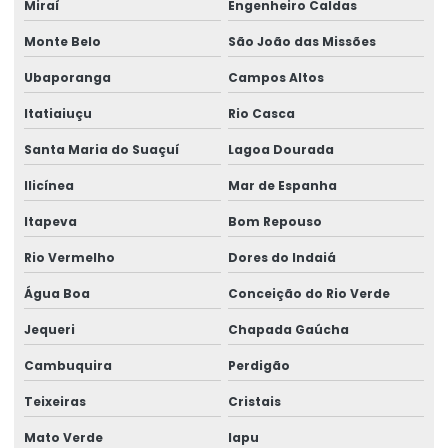
Miraí
Engenheiro Caldas
Monte Belo
São João das Missões
Ubaporanga
Campos Altos
Itatiaiuçu
Rio Casca
Santa Maria do Suaçuí
Lagoa Dourada
Ilicínea
Mar de Espanha
Itapeva
Bom Repouso
Rio Vermelho
Dores do Indaiá
Água Boa
Conceição do Rio Verde
Jequeri
Chapada Gaúcha
Cambuquira
Perdigão
Teixeiras
Cristais
Mato Verde
Iapu