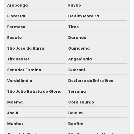
Araponga
Pavão
Florestal
Delfim Moreira
Formoso
Tiros
Reduto
Durandé
São José da Barra
Guiricema
Tiradentes
Angelândia
Senador Firmino
Guarani
Verdelândia
Desterro de Entre Rios
São João Batista do Glória
Serrania
Moema
Cordisburgo
Jacuí
Baldim
Munhoz
Bonfim