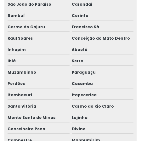
São João do Paraíso
Carandaí
Perícia para erro médico
Bambuí
Corinto
Perícia de incapacidade laborativa
Carmo do Cajuru
Francisco Sá
Perícia de incapacidade ocupacional
Raul Soares
Conceição do Mato Dentro
Perícia indireta de insalubridade
Inhapim
Abaeté
Perícia de insalubridade
Ibiá
Serro
Perícia de insalubridade na justiça do trabalho
Muzambinho
Paraguaçu
Perícia insalubridade local desativado
Perdões
Caxambu
Perícia insalubridade local de trabalho
Itambacuri
Itapecerica
Perícia de insalubridade e periculosidade
Santa Vitória
Carmo do Rio Claro
Perícia judicial e assistência técnica
Monte Santo de Minas
Lajinha
Conselheiro Pena
Divino
Perícia judicial de saúde ocupacional
Campestre
Manhumirim