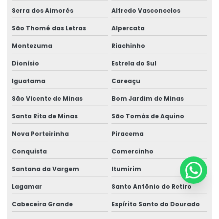
Serra dos Aimorés
Alfredo Vasconcelos
São Thomé das Letras
Alpercata
Montezuma
Riachinho
Dionísio
Estrela do Sul
Iguatama
Careaçu
São Vicente de Minas
Bom Jardim de Minas
Santa Rita de Minas
São Tomás de Aquino
Nova Porteirinha
Piracema
Conquista
Comercinho
Santana da Vargem
Itumirim
Lagamar
Santo Antônio do Retiro
Cabeceira Grande
Espírito Santo do Dourado