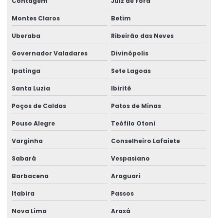
Contagem
Juiz de Fora
Empresa de consultoria higiene ocupacional
Montes Claros
Betim
Empresa de consultoria em ntep
Uberaba
Ribeirão das Neves
Empresa de elaboração de laudos técnicos
Governador Valadares
Divinópolis
Empresa de ergonomia
Ipatinga
Sete Lagoas
Empresa de gerenciamento ergonômico
Santa Luzia
Ibirité
Empresa de gestão de ergonomia
Poços de Caldas
Patos de Minas
Empresa de higiene ocupacional
Pouso Alegre
Teófilo Otoni
Varginha
Conselheiro Lafaiete
Empresa de higiene e segurança do trabalho
Sabará
Vespasiano
Empresa medicina do trabalho
Barbacena
Araguari
Empresa de perícia de insalubridade
Itabira
Passos
Empresa perícia médica
Nova Lima
Araxá
Empresa perícia médica para inss