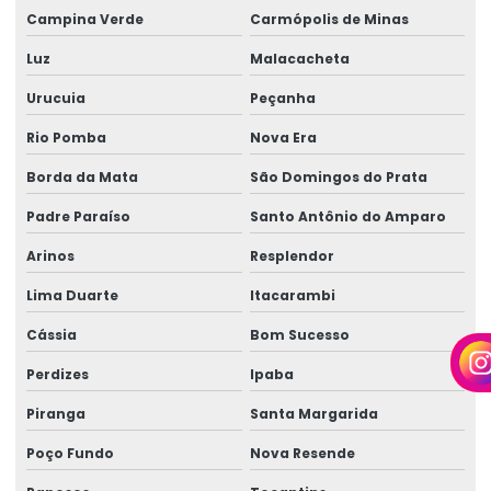
Campina Verde
Carmópolis de Minas
Perícia técnica insalubridade
Luz
Malacacheta
Perícia técnica de insalubridade e periculosidade
Urucuia
Peçanha
Perícia trabalhista empresarial
Rio Pomba
Nova Era
Perícia trabalhista insalubridade
Borda da Mata
São Domingos do Prata
Perícia trabalhista periculosidade
Padre Paraíso
Santo Antônio do Amparo
Perícia trabalhista e previdenciária
Arinos
Resplendor
Perícias cíveis
Lima Duarte
Itacarambi
Perícias cíveis e judiciais
Cássia
Bom Sucesso
Perícias clínicas
Perdizes
Ipaba
Perícias médicas e de engenharia
Piranga
Santa Margarida
Perícias de postos de trabalho
Poço Fundo
Nova Resende