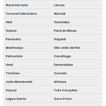
Nova Serrana
Lavras
Empresa de perícia médica previdenciária
Coronel Fabriciano
Muriaé
Empresa de perícia médica de regulação
Ubá
Ituiutaba
Empresa de perícia médica trabalhista
Itaúna
Pará de Minas
Empresa de perícia de periculosidade
Paracatu
Itajubá
Empresa de perícias cíveis
Manhuaçu
São João del Rei
Empresa de perícias clínicas
Patrocínio
Caratinga
Empresa de perícias médicas judiciais
Unaí
Esmeraldas
Timóteo
Curvelo
Empresa de perito trabalhista
João Monlevade
Alfenas
Empresa que faz análise ergonômica do trabalho
Viçosa
Três Corações
Empresa que faz laudo ergonômico
Lagoa Santa
Ouro Preto
Empresa que realiza reinclusão de afastados