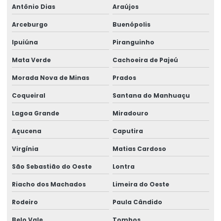
Antônio Dias
Araújos
Arceburgo
Buenópolis
Ipuiúna
Piranguinho
Mata Verde
Cachoeira de Pajeú
Morada Nova de Minas
Prados
Coqueiral
Santana do Manhuaçu
Lagoa Grande
Miradouro
Açucena
Caputira
Virgínia
Matias Cardoso
São Sebastião do Oeste
Lontra
Riacho dos Machados
Limeira do Oeste
Rodeiro
Paula Cândido
Belo Vale
Tombos