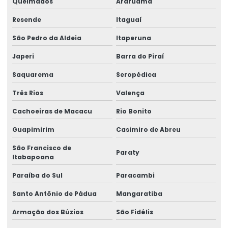
Queimados
Araruama
Avaliações quantitativas de agentes químicos
Resende
Itaguaí
Blitz ergonômica
São Pedro da Aldeia
Itaperuna
Japeri
Barra do Piraí
Consultor de segurança no trabalho
Saquarema
Seropédica
Consultoria em análise de riscos
Três Rios
Valença
Consultoria e assessoria em ergonomia
Cachoeiras de Macacu
Rio Bonito
Consultoria e assessoria técnica
Guapimirim
Casimiro de Abreu
Consultoria em assistência técnica pericial
São Francisco de
Paraty
Consultoria em ergonomia
Itabapoana
Paraíba do Sul
Paracambi
Consultoria em gestão de riscos
Santo Antônio de Pádua
Mangaratiba
Consultoria em gestão de segurança no trabalho
Armação dos Búzios
São Fidélis
Consultoria em higiene ocupacional