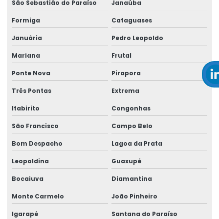
São Sebastião do Paraíso
Janaúba
Empresa de saúde ocupacional
Formiga
Cataguases
Empresa de saúde e segurança do trabalho
Januária
Pedro Leopoldo
Empresa de saúde e segurança no trabalho
Mariana
Frutal
Empresa de segurança do trabalho
Ponte Nova
Pirapora
Empresa de serviços de perícia
Três Pontas
Extrema
Empresa técnica em perícia
Itabirito
Congonhas
Empresa de treinamentos para ambientes corporativos
São Francisco
Campo Belo
Empresa de treinamentos para ambientes de trabalho
Bom Despacho
Lagoa da Prata
Leopoldina
Guaxupé
Empresa de treinamentos in company
Bocaiuva
Diamantina
Empresa de verificação de ler
Monte Carmelo
João Pinheiro
Empresas de medicina higiene e segurança no trabalho
Igarapé
Santana do Paraíso
Empresas de medicina no trabalho