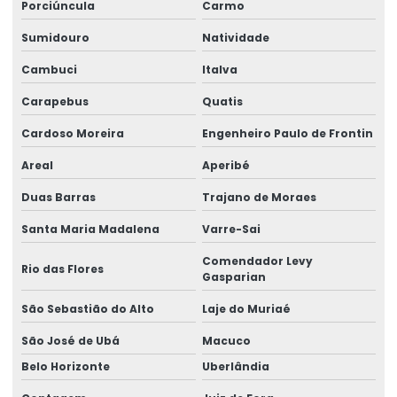
Porciúncula
Carmo
Elaboração de subsídios médicos para contestação
Sumidouro
Natividade
Elaboração de subsídios técnicos para contestação
Cambuci
Italva
Empresa de aep
Carapebus
Quatis
Cardoso Moreira
Engenheiro Paulo de Frontin
Empresa de análise ergonômica do trabalho
Areal
Aperibé
Empresa de análise ergonômica preliminar
Duas Barras
Trajano de Moraes
Empresa de análise de ntep
Santa Maria Madalena
Varre-Sai
Empresa de assessoria em ergonomia
Comendador Levy
Rio das Flores
Empresa de assessoria jurídica
Gasparian
Empresa de assistência pericial
São Sebastião do Alto
Laje do Muriaé
São José de Ubá
Macuco
Empresa de avaliação de capacidade laborativa
Belo Horizonte
Uberlândia
Empresa de consultoria em ergonomia