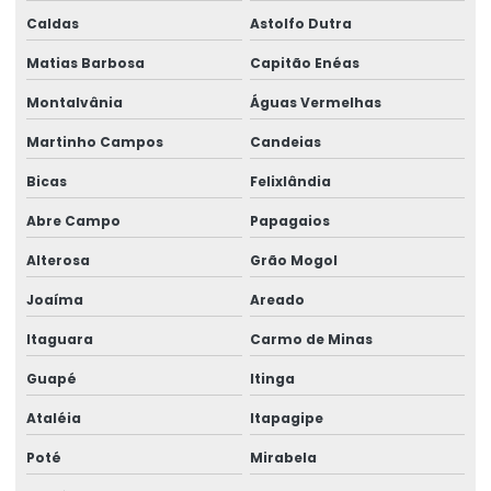
Caldas
Astolfo Dutra
Serviço de consultoria em ergonomia
Matias Barbosa
Capitão Enéas
Serviço de perícia judicial
Montalvânia
Águas Vermelhas
Serviço de perícia médica
Martinho Campos
Candeias
Serviço para reinclusão de afastados
Bicas
Felixlândia
Treinamento para comitê de ergonomia
Abre Campo
Papagaios
Treinamento para formação de comitê
Alterosa
Grão Mogol
Treinamento de implementação de formação de comitês
Joaíma
Areado
Itaguara
Carmo de Minas
Guapé
Itinga
Ataléia
Itapagipe
Poté
Mirabela