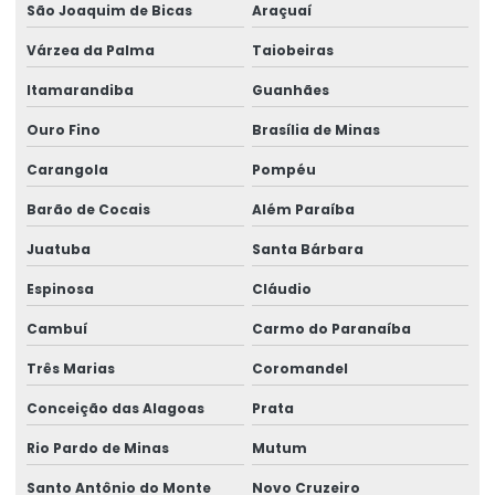
São Joaquim de Bicas
Araçuaí
Impugnação de laudo médico
Várzea da Palma
Taiobeiras
Impugnação de laudo pericial
Itamarandiba
Guanhães
Laudo de ergonomia
Ouro Fino
Brasília de Minas
Laudo ergonômico
Carangola
Pompéu
Laudo ergonômico e aet
Barão de Cocais
Além Paraíba
Laudo ergonômico empresa
Juatuba
Santa Bárbara
Laudo de insalubridade e periculosidade e ltcat
Espinosa
Cláudio
Laudo de perícia de insalubridade
Cambuí
Carmo do Paranaíba
Laudo de risco ergonômico
Três Marias
Coromandel
Conceição das Alagoas
Prata
Laudo técnico ergonômico
Rio Pardo de Minas
Mutum
Medicina do trabalho e saúde ocupacional
Santo Antônio do Monte
Novo Cruzeiro