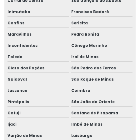
Curral de Dentro
São Gonçalo do Abaeté
Inimutaba
Francisco Badaró
Confins
Sericita
Maravilhas
Pedra Bonita
Inconfidentes
Cônego Marinho
Toledo
Iraí de Minas
Claro dos Poções
São Pedro dos Ferros
Guidoval
São Roque de Minas
Lassance
Coimbra
Pintópolis
São João do Oriente
Catuji
Santana de Pirapama
Ijaci
Imbé de Minas
Varjão de Minas
Luisburgo