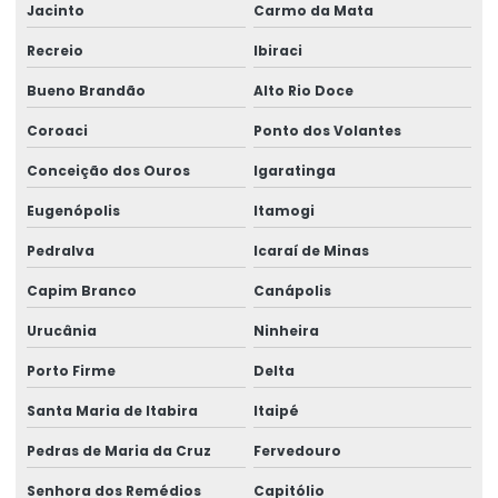
Jacinto
Carmo da Mata
Recreio
Ibiraci
Bueno Brandão
Alto Rio Doce
Coroaci
Ponto dos Volantes
Conceição dos Ouros
Igaratinga
Eugenópolis
Itamogi
Pedralva
Icaraí de Minas
Capim Branco
Canápolis
Urucânia
Ninheira
Porto Firme
Delta
Santa Maria de Itabira
Itaipé
Pedras de Maria da Cruz
Fervedouro
Senhora dos Remédios
Capitólio