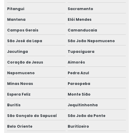
Medicina ocupacional
Pitangui
Sacramento
Medicina e segurança do trabalho
Mantena
Elói Mendes
Medicina e segurança do trabalho empresas
Campos Gerais
Camanducaia
Palestras de ergonomia para empresas
São José da Lapa
São João Nepomuceno
Perícia de ação revisional
Jacutinga
Tupaciguara
Perícia para adicional de insalubridade
Coração de Jesus
Aimorés
Perícia para adicional de periculosidade
Nepomuceno
Pedra Azul
Perícia de capacidade laborativa
Minas Novas
Paraopeba
Perícia de capacidade ocupacional
Espera Feliz
Monte Sião
Perícia para concessão de benefícios
Buritis
Jequitinhonha
São Gonçalo do Sapucaí
São João da Ponte
Perícia de ergonomia no posto de trabalho
Belo Oriente
Buritizeiro
Perícia ergonômica