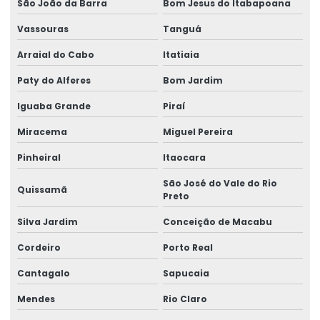
São João da Barra
Bom Jesus do Itabapoana
Consultoria em ler dort
Vassouras
Tanguá
Consultoria em medicina e segurança do trabalho
Arraial do Cabo
Itatiaia
Consultoria em ntep
Paty do Alferes
Bom Jardim
Consultoria em redução risco trabalhista
Iguaba Grande
Piraí
Consultoria em segurança do trabalho
Miracema
Miguel Pereira
Consultoria e treinamentos em ergonomia
Pinheiral
Itaocara
Contestação de ntep
São José do Vale do Rio
Quissamã
Preto
Elaboração de laudos de insalubridade
Silva Jardim
Conceição de Macabu
Elaboração de quesitos de insalubridade e periculosidade
Cordeiro
Porto Real
Elaboração de quesitos médicos
Cantagalo
Sapucaia
Elaboração de quesitos para perícia médica
Mendes
Rio Claro
Elaboração de quesitos periciais