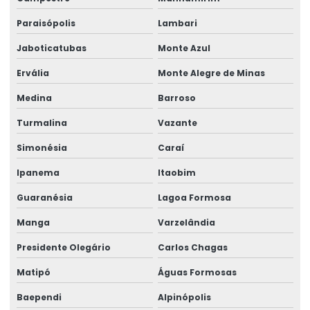
Perícia médica
Paraisópolis
Lambari
Perícia médica administrativa
Jaboticatubas
Monte Azul
Perícia médica em casos de acidente de trabalho
Ervália
Monte Alegre de Minas
Perícia médica cível
Medina
Barroso
Perícia médica corporativa
Turmalina
Vazante
Perícia médica para empresas
Simonésia
Caraí
Perícia médica inss
Ipanema
Itaobim
Perícia médica judicial
Guaranésia
Lagoa Formosa
Perícia médica trabalhista
Manga
Varzelândia
Perícia médica trabalhista para empresas
Presidente Olegário
Carlos Chagas
Perícia de periculosidade
Matipó
Águas Formosas
Baependi
Alpinópolis
Perícia técnica especializada