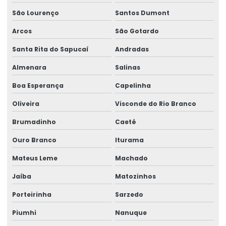
São Lourenço
Santos Dumont
Ergonomia assessoria e consultoria
Arcos
São Gotardo
Gestão de ergonomia
Santa Rita do Sapucaí
Andradas
Gestão de ntep
Almenara
Salinas
Gestão em perícias
Boa Esperança
Capelinha
Gestão de riscos e passivos trabalhistas
Oliveira
Visconde do Rio Branco
Gestão de segurança e saúde ocupacional
Brumadinho
Caeté
Higiene do trabalho
Ouro Branco
Iturama
Higiene ocupacional segurança do trabalho
Mateus Leme
Machado
Jaíba
Matozinhos
Higiene e segurança do trabalho
Porteirinha
Sarzedo
Higiene e segurança no trabalho
Piumhi
Nanuque
Impugnação de laudo de engenharia