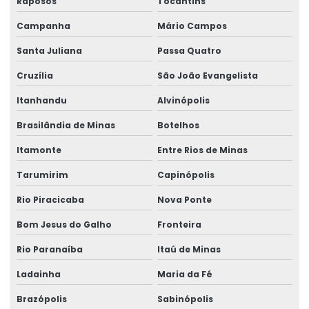
Raposos
Tocantins
Perícias trabalhistas
Campanha
Mário Campos
Perícias de verificação de capacidade
Santa Juliana
Passa Quatro
Perícias de verificação de incapacidade
Cruzília
São João Evangelista
Perito de insalubridade
Itanhandu
Alvinópolis
Perito insalubridade e periculosidade
Brasilândia de Minas
Botelhos
Programa de inclusão de afastados
Itamonte
Entre Rios de Minas
Reinclusão de afastados
Tarumirim
Capinópolis
Saúde ocupacional segurança do trabalho
Rio Piracicaba
Nova Ponte
Segurança e medicina do trabalho
Bom Jesus do Galho
Fronteira
Serviço de assessoria sst
Rio Paranaíba
Itaú de Minas
Serviço de assistência pericial
Ladainha
Maria da Fé
Serviço de avaliação ergonômica
Brazópolis
Sabinópolis