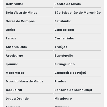
Centralina
Bonito de Minas
Bela Vista de Minas
São Sebastião do Maranhão
Dores de Campos
Setubinha
Berilo
Guaraciaba
Ferros
Carneirinho
Antônio Dias
Araújos
Arceburgo
Buenópolis
Ipuiúna
Piranguinho
Mata Verde
Cachoeira de Pajeú
Morada Nova de Minas
Prados
Coqueiral
Santana do Manhuaçu
Lagoa Grande
Miradouro