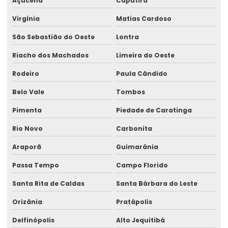
Açucena
Caputira
Virgínia
Matias Cardoso
São Sebastião do Oeste
Lontra
Riacho dos Machados
Limeira do Oeste
Rodeiro
Paula Cândido
Belo Vale
Tombos
Pimenta
Piedade de Caratinga
Rio Novo
Carbonita
Araporã
Guimarânia
Passa Tempo
Campo Florido
Santa Rita de Caldas
Santa Bárbara do Leste
Orizânia
Pratápolis
Delfinópolis
Alto Jequitibá