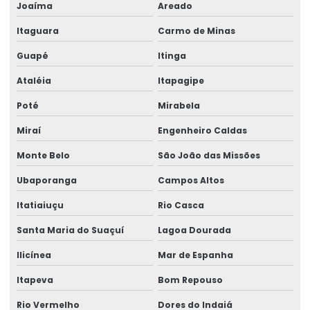
Joaíma
Areado
Itaguara
Carmo de Minas
Guapé
Itinga
Ataléia
Itapagipe
Poté
Mirabela
Miraí
Engenheiro Caldas
Monte Belo
São João das Missões
Ubaporanga
Campos Altos
Itatiaiuçu
Rio Casca
Santa Maria do Suaçuí
Lagoa Dourada
Ilicínea
Mar de Espanha
Itapeva
Bom Repouso
Rio Vermelho
Dores do Indaiá