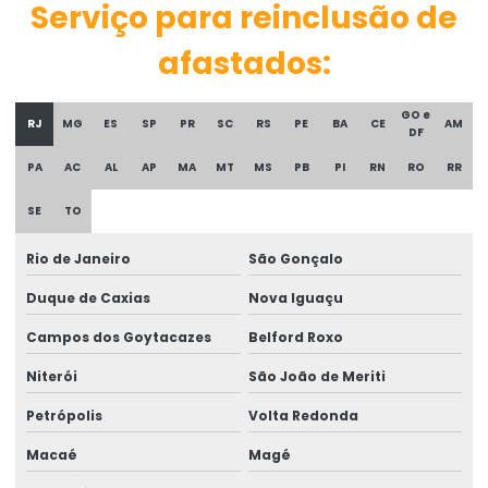
Serviço para reinclusão de
Assistência técnica médica
afastados:
Assistência técnica e médica em perícia judicial
Assistência técnica perícia acidentaria
GO e
RJ
MG
ES
SP
PR
SC
RS
PE
BA
CE
AM
DF
Assistência técnica em perícia de engenharia
PA
AC
AL
AP
MA
MT
MS
PB
PI
RN
RO
RR
Assistência técnica em perícia médica
SE
TO
Assistencia técnica perícia trabalhista
Rio de Janeiro
São Gonçalo
Assistência técnica pericial
Duque de Caxias
Nova Iguaçu
Assistência técnica em perícias
Campos dos Goytacazes
Belford Roxo
Assistência técnica para perícias de insalubridade e
Niterói
São João de Meriti
periculosidade
Petrópolis
Volta Redonda
Assistência técnica em perícias judiciais
Macaé
Magé
Assistente técnico em ergonomia