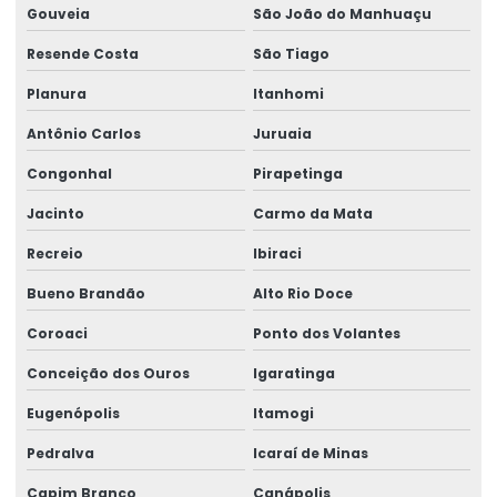
Gouveia
São João do Manhuaçu
Resende Costa
São Tiago
Planura
Itanhomi
Antônio Carlos
Juruaia
Congonhal
Pirapetinga
Jacinto
Carmo da Mata
Recreio
Ibiraci
Bueno Brandão
Alto Rio Doce
Coroaci
Ponto dos Volantes
Conceição dos Ouros
Igaratinga
Eugenópolis
Itamogi
Pedralva
Icaraí de Minas
Capim Branco
Canápolis