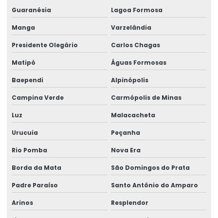
Perícia médica judicial
Guaranésia
Lagoa Formosa
Perícia médica trabalhista
Manga
Varzelândia
Perícia médica trabalhista para empresas
Presidente Olegário
Carlos Chagas
Perícia de periculosidade
Matipó
Águas Formosas
Baependi
Alpinópolis
Perícia técnica especializada
Campina Verde
Carmópolis de Minas
Perícia técnica insalubridade
Luz
Malacacheta
Perícia técnica de insalubridade e periculosidade
Urucuia
Peçanha
Perícia trabalhista empresarial
Rio Pomba
Nova Era
Perícia trabalhista insalubridade
Borda da Mata
São Domingos do Prata
Perícia trabalhista periculosidade
Padre Paraíso
Santo Antônio do Amparo
Perícia trabalhista e previdenciária
Arinos
Resplendor
Perícias cíveis