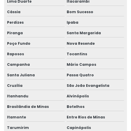
Lima Duarte
Itacarambi
Perícias cíveis e judiciais
Cássia
Bom Sucesso
Perícias clínicas
Perdizes
Ipaba
Perícias médicas e de engenharia
Piranga
Santa Margarida
Perícias de postos de trabalho
Poço Fundo
Nova Resende
Raposos
Tocantins
Perícias trabalhistas
Campanha
Mário Campos
Perícias de verificação de capacidade
Santa Juliana
Passa Quatro
Perícias de verificação de incapacidade
Cruzília
São João Evangelista
Perito de insalubridade
Itanhandu
Alvinópolis
Perito insalubridade e periculosidade
Brasilândia de Minas
Botelhos
Programa de inclusão de afastados
Itamonte
Entre Rios de Minas
Reinclusão de afastados
Tarumirim
Capinópolis