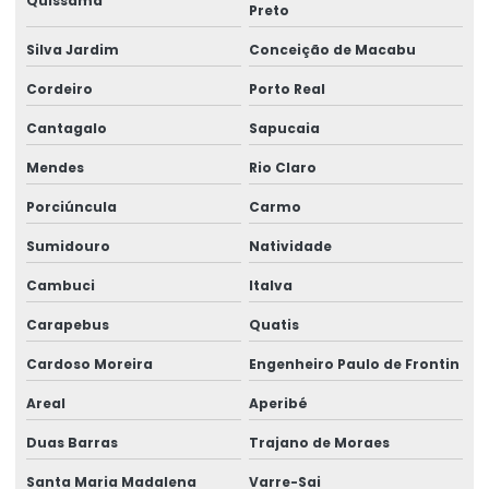
Quissamã
Preto
Elaboração de laudos de insalubridade
Silva Jardim
Conceição de Macabu
Elaboração de quesitos de insalubridade e periculosidade
Cordeiro
Porto Real
Elaboração de quesitos médicos
Cantagalo
Sapucaia
Elaboração de quesitos para perícia médica
Mendes
Rio Claro
Elaboração de quesitos periciais
Porciúncula
Carmo
Elaboração de subsídios médicos para contestação
Sumidouro
Natividade
Elaboração de subsídios técnicos para contestação
Cambuci
Italva
Empresa de aep
Carapebus
Quatis
Cardoso Moreira
Engenheiro Paulo de Frontin
Empresa de análise ergonômica do trabalho
Areal
Aperibé
Empresa de análise ergonômica preliminar
Duas Barras
Trajano de Moraes
Empresa de análise de ntep
Santa Maria Madalena
Varre-Sai