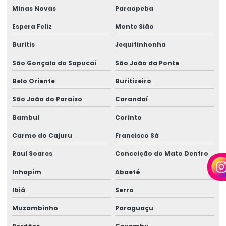
Perícia de capacidade laborativa
Minas Novas
Paraopeba
Perícia de capacidade ocupacional
Espera Feliz
Monte Sião
Perícia para concessão de benefícios
Buritis
Jequitinhonha
São Gonçalo do Sapucaí
São João da Ponte
Perícia de ergonomia no posto de trabalho
Belo Oriente
Buritizeiro
Perícia ergonômica
São João do Paraíso
Carandaí
Perícia para erro médico
Bambuí
Corinto
Perícia de incapacidade laborativa
Carmo do Cajuru
Francisco Sá
Perícia de incapacidade ocupacional
Raul Soares
Conceição do Mato Dentro
Perícia indireta de insalubridade
Inhapim
Abaeté
Perícia de insalubridade
Ibiá
Serro
Perícia de insalubridade na justiça do trabalho
Muzambinho
Paraguaçu
Perícia insalubridade local desativado