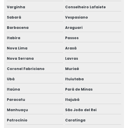
Varginha
Conselheiro Lafaiete
Empresa de higiene e segurança do trabalho
Sabará
Vespasiano
Empresa medicina do trabalho
Barbacena
Araguari
Empresa de perícia de insalubridade
Itabira
Passos
Empresa perícia médica
Nova Lima
Araxá
Empresa perícia médica para inss
Nova Serrana
Lavras
Empresa de perícia médica previdenciária
Coronel Fabriciano
Muriaé
Empresa de perícia médica de regulação
Ubá
Ituiutaba
Empresa de perícia médica trabalhista
Itaúna
Pará de Minas
Empresa de perícia de periculosidade
Paracatu
Itajubá
Empresa de perícias cíveis
Manhuaçu
São João del Rei
Empresa de perícias clínicas
Patrocínio
Caratinga