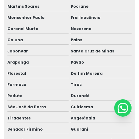
Martins Soares
Pocrane
Monsenhor Paulo
Frei Inocêncio
Coronel Murta
Nazareno
Coluna
Pains
Japonvar
Santa Cruz de Minas
Araponga
Pavão
Florestal
Delfim Moreira
Formoso
Tiros
Reduto
Durandé
São José da Barra
Guiricema
Tiradentes
Angelândia
Senador Firmino
Guarani