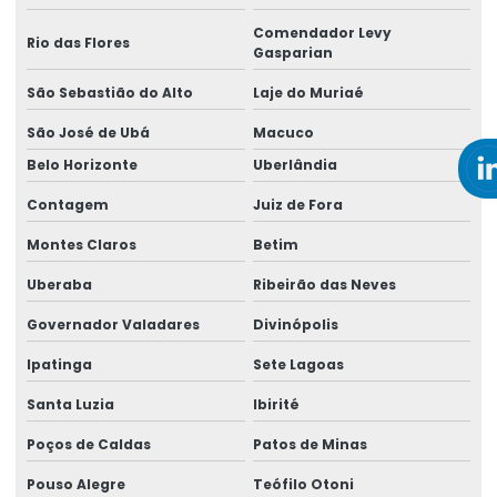
Empresa de assessoria em ergonomia
Comendador Levy
Rio das Flores
Empresa de assessoria jurídica
Gasparian
Empresa de assistência pericial
São Sebastião do Alto
Laje do Muriaé
São José de Ubá
Macuco
Empresa de avaliação de capacidade laborativa
Belo Horizonte
Uberlândia
Empresa de consultoria em ergonomia
Contagem
Juiz de Fora
Empresa de consultoria higiene ocupacional
Montes Claros
Betim
Empresa de consultoria em ntep
Uberaba
Ribeirão das Neves
Empresa de elaboração de laudos técnicos
Governador Valadares
Divinópolis
Empresa de ergonomia
Ipatinga
Sete Lagoas
Empresa de gerenciamento ergonômico
Santa Luzia
Ibirité
Empresa de gestão de ergonomia
Poços de Caldas
Patos de Minas
Empresa de higiene ocupacional
Pouso Alegre
Teófilo Otoni