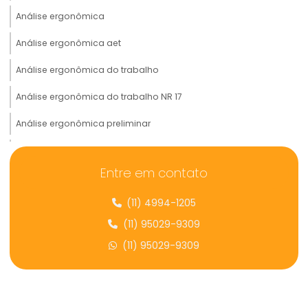
Análise ergonômica
Análise ergonômica aet
Análise ergonômica do trabalho
Análise ergonômica do trabalho NR 17
Análise ergonômica preliminar
Analise preliminar de risco ergonômico
Entre em contato
Análise de prontuário médico
(11) 4994-1205
Analise de risco ergonômico
(11) 95029-9309
Assessoria e consultoria ergonômica
(11) 95029-9309
Assessoria e consultoria em saúde ocupacional
Assessoria em contestação de ntep