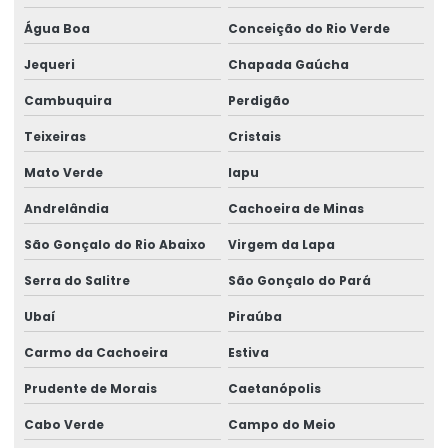
Água Boa
Conceição do Rio Verde
Jequeri
Chapada Gaúcha
Cambuquira
Perdigão
Teixeiras
Cristais
Mato Verde
Iapu
Andrelândia
Cachoeira de Minas
São Gonçalo do Rio Abaixo
Virgem da Lapa
Serra do Salitre
São Gonçalo do Pará
Ubaí
Piraúba
Carmo da Cachoeira
Estiva
Prudente de Morais
Caetanópolis
Cabo Verde
Campo do Meio