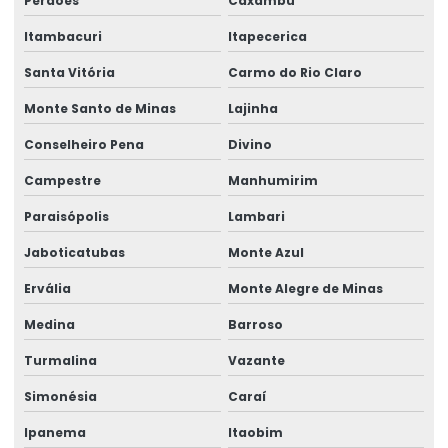
Perdões
Caxambu
Perícia insalubridade local de trabalho
Itambacuri
Itapecerica
Perícia de insalubridade e periculosidade
Santa Vitória
Carmo do Rio Claro
Perícia judicial e assistência técnica
Monte Santo de Minas
Lajinha
Conselheiro Pena
Divino
Perícia judicial de saúde ocupacional
Campestre
Manhumirim
Perícia médica
Paraisópolis
Lambari
Perícia médica administrativa
Jaboticatubas
Monte Azul
Perícia médica em casos de acidente de trabalho
Ervália
Monte Alegre de Minas
Perícia médica cível
Medina
Barroso
Perícia médica corporativa
Turmalina
Vazante
Perícia médica para empresas
Simonésia
Caraí
Perícia médica inss
Ipanema
Itaobim