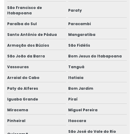
Consultoria em assistência técnica pericial
São Francisco de
Paraty
Consultoria em ergonomia
Itabapoana
Paraíba do Sul
Paracambi
Consultoria em gestão de riscos
Santo Antônio de Pádua
Mangaratiba
Consultoria em gestão de segurança no trabalho
Armação dos Búzios
São Fidélis
Consultoria em higiene ocupacional
São João da Barra
Bom Jesus do Itabapoana
Consultoria em ler dort
Vassouras
Tanguá
Consultoria em medicina e segurança do trabalho
Arraial do Cabo
Itatiaia
Consultoria em ntep
Paty do Alferes
Bom Jardim
Consultoria em redução risco trabalhista
Iguaba Grande
Piraí
Consultoria em segurança do trabalho
Miracema
Miguel Pereira
Consultoria e treinamentos em ergonomia
Pinheiral
Itaocara
Contestação de ntep
São José do Vale do Rio