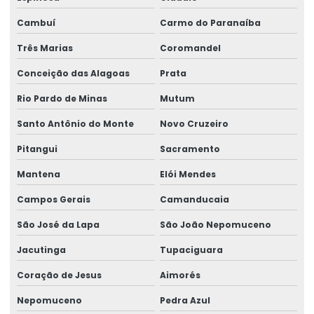
Laudo de perícia de insalubridade
Cambuí
Carmo do Paranaíba
Laudo de risco ergonômico
Três Marias
Coromandel
Conceição das Alagoas
Prata
Laudo técnico ergonômico
Rio Pardo de Minas
Mutum
Medicina do trabalho e saúde ocupacional
Santo Antônio do Monte
Novo Cruzeiro
Medicina ocupacional
Pitangui
Sacramento
Medicina e segurança do trabalho
Mantena
Elói Mendes
Medicina e segurança do trabalho empresas
Campos Gerais
Camanducaia
Palestras de ergonomia para empresas
São José da Lapa
São João Nepomuceno
Perícia de ação revisional
Jacutinga
Tupaciguara
Perícia para adicional de insalubridade
Coração de Jesus
Aimorés
Perícia para adicional de periculosidade
Nepomuceno
Pedra Azul