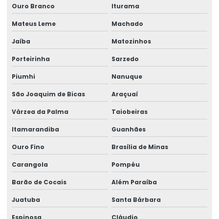
Higiene do trabalho
Ouro Branco
Iturama
Higiene ocupacional segurança do trabalho
Mateus Leme
Machado
Jaíba
Matozinhos
Higiene e segurança do trabalho
Porteirinha
Sarzedo
Higiene e segurança no trabalho
Piumhi
Nanuque
Impugnação de laudo de engenharia
São Joaquim de Bicas
Araçuaí
Impugnação de laudo médico
Várzea da Palma
Taiobeiras
Impugnação de laudo pericial
Itamarandiba
Guanhães
Laudo de ergonomia
Ouro Fino
Brasília de Minas
Laudo ergonômico
Carangola
Pompéu
Laudo ergonômico e aet
Barão de Cocais
Além Paraíba
Laudo ergonômico empresa
Juatuba
Santa Bárbara
Laudo de insalubridade e periculosidade e ltcat
Espinosa
Cláudio