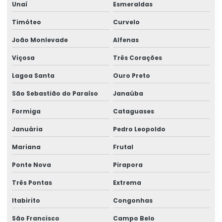
Empresa de perícias médicas judiciais
Unaí
Esmeraldas
Timóteo
Curvelo
Empresa de perito trabalhista
João Monlevade
Alfenas
Empresa que faz análise ergonômica do trabalho
Viçosa
Três Corações
Empresa que faz laudo ergonômico
Lagoa Santa
Ouro Preto
Empresa que realiza reinclusão de afastados
São Sebastião do Paraíso
Janaúba
Empresa de saúde ocupacional
Formiga
Cataguases
Empresa de saúde e segurança do trabalho
Januária
Pedro Leopoldo
Empresa de saúde e segurança no trabalho
Mariana
Frutal
Empresa de segurança do trabalho
Ponte Nova
Pirapora
Empresa de serviços de perícia
Três Pontas
Extrema
Empresa técnica em perícia
Itabirito
Congonhas
Empresa de treinamentos para ambientes corporativos
São Francisco
Campo Belo