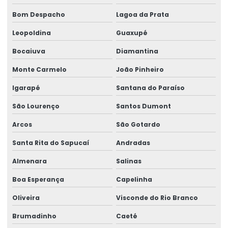
Empresa de treinamentos para ambientes de trabalho
Bom Despacho
Lagoa da Prata
Leopoldina
Guaxupé
Empresa de treinamentos in company
Bocaiuva
Diamantina
Empresa de verificação de ler
Monte Carmelo
João Pinheiro
Empresas de medicina higiene e segurança no trabalho
Igarapé
Santana do Paraíso
Empresas de medicina no trabalho
São Lourenço
Santos Dumont
Ergonomia assessoria e consultoria
Arcos
São Gotardo
Gestão de ergonomia
Santa Rita do Sapucaí
Andradas
Gestão de ntep
Almenara
Salinas
Gestão em perícias
Boa Esperança
Capelinha
Gestão de riscos e passivos trabalhistas
Oliveira
Visconde do Rio Branco
Gestão de segurança e saúde ocupacional
Brumadinho
Caeté