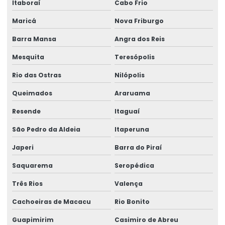
Itaboraí
Cabo Frio
Assistente técnico médico
Maricá
Nova Friburgo
Assistente técnico perícia médica judicial
Barra Mansa
Angra dos Reis
Avaliação de capacidade laborativa
Mesquita
Teresópolis
Avaliação da capacidade laborativa
Rio das Ostras
Nilópolis
Avaliação de higiene ocupacional
Queimados
Araruama
Avaliações quantitativas de agentes químicos
Resende
Itaguaí
Blitz ergonômica
São Pedro da Aldeia
Itaperuna
Japeri
Barra do Piraí
Consultor de segurança no trabalho
Saquarema
Seropédica
Consultoria em análise de riscos
Três Rios
Valença
Consultoria e assessoria em ergonomia
Cachoeiras de Macacu
Rio Bonito
Consultoria e assessoria técnica
Guapimirim
Casimiro de Abreu