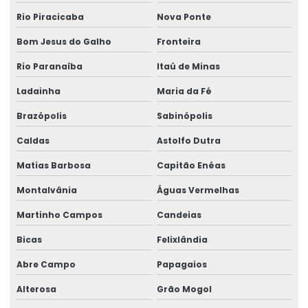
Saúde ocupacional segurança do trabalho
Rio Piracicaba
Nova Ponte
Segurança e medicina do trabalho
Bom Jesus do Galho
Fronteira
Serviço de assessoria sst
Rio Paranaíba
Itaú de Minas
Serviço de assistência pericial
Ladainha
Maria da Fé
Serviço de avaliação ergonômica
Brazópolis
Sabinópolis
Caldas
Astolfo Dutra
Serviço de consultoria em ergonomia
Matias Barbosa
Capitão Enéas
Serviço de perícia judicial
Montalvânia
Águas Vermelhas
Serviço de perícia médica
Martinho Campos
Candeias
Serviço para reinclusão de afastados
Bicas
Felixlândia
Treinamento para comitê de ergonomia
Abre Campo
Papagaios
Treinamento para formação de comitê
Alterosa
Grão Mogol
Treinamento de implementação de formação de comitês