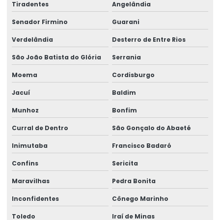
Tiradentes
Angelândia
Senador Firmino
Guarani
Verdelândia
Desterro de Entre Rios
São João Batista do Glória
Serrania
Moema
Cordisburgo
Jacuí
Baldim
Munhoz
Bonfim
Curral de Dentro
São Gonçalo do Abaeté
Inimutaba
Francisco Badaró
Confins
Sericita
Maravilhas
Pedra Bonita
Inconfidentes
Cônego Marinho
Toledo
Iraí de Minas