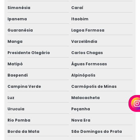
Perícia médica para empresas
Simonésia
Caraí
Perícia médica inss
Ipanema
Itaobim
Perícia médica judicial
Guaranésia
Lagoa Formosa
Perícia médica trabalhista
Manga
Varzelândia
Perícia médica trabalhista para empresas
Presidente Olegário
Carlos Chagas
Perícia de periculosidade
Matipó
Águas Formosas
Baependi
Alpinópolis
Perícia técnica especializada
Campina Verde
Carmópolis de Minas
Perícia técnica insalubridade
Luz
Malacacheta
Perícia técnica de insalubridade e periculosidade
Urucuia
Peçanha
Perícia trabalhista empresarial
Rio Pomba
Nova Era
Perícia trabalhista insalubridade
Borda da Mata
São Domingos do Prata
Perícia trabalhista periculosidade