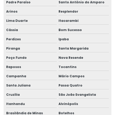
Padre Paraíso
Santo Antônio do Amparo
Perícia trabalhista e previdenciária
Arinos
Resplendor
Perícias cíveis
Lima Duarte
Itacarambi
Perícias cíveis e judiciais
Cássia
Bom Sucesso
Perícias clínicas
Perdizes
Ipaba
Perícias médicas e de engenharia
Piranga
Santa Margarida
Perícias de postos de trabalho
Poço Fundo
Nova Resende
Raposos
Tocantins
Perícias trabalhistas
Campanha
Mário Campos
Perícias de verificação de capacidade
Santa Juliana
Passa Quatro
Perícias de verificação de incapacidade
Cruzília
São João Evangelista
Perito de insalubridade
Itanhandu
Alvinópolis
Perito insalubridade e periculosidade
Brasilândia de Minas
Botelhos