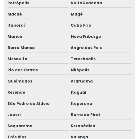
Petrópolis
Volta Redonda
Assistência técnica em perícias judiciais
Macaé
Magé
Assistente técnico em ergonomia
Itaboraí
Cabo Frio
Assistente técnico médico
Maricá
Nova Friburgo
Assistente técnico perícia médica judicial
Barra Mansa
Angra dos Reis
Avaliação de capacidade laborativa
Mesquita
Teresópolis
Avaliação da capacidade laborativa
Rio das Ostras
Nilópolis
Avaliação de higiene ocupacional
Queimados
Araruama
Avaliações quantitativas de agentes químicos
Resende
Itaguaí
Blitz ergonômica
São Pedro da Aldeia
Itaperuna
Japeri
Barra do Piraí
Consultor de segurança no trabalho
Saquarema
Seropédica
Consultoria em análise de riscos
Três Rios
Valença