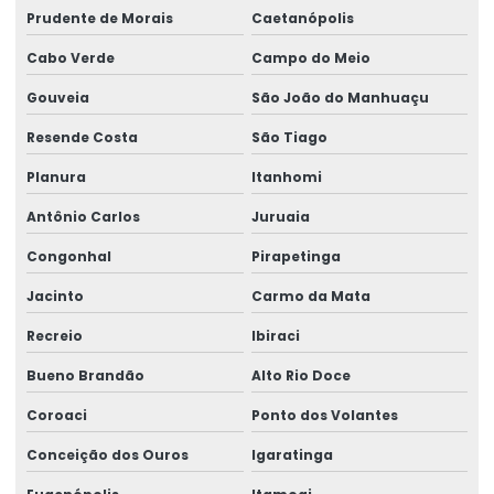
Prudente de Morais
Caetanópolis
Cabo Verde
Campo do Meio
Gouveia
São João do Manhuaçu
Resende Costa
São Tiago
Planura
Itanhomi
Antônio Carlos
Juruaia
Congonhal
Pirapetinga
Jacinto
Carmo da Mata
Recreio
Ibiraci
Bueno Brandão
Alto Rio Doce
Coroaci
Ponto dos Volantes
Conceição dos Ouros
Igaratinga