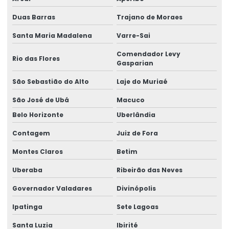
Empresa de análise ergonômica preliminar
Duas Barras
Trajano de Moraes
Empresa de análise de ntep
Santa Maria Madalena
Varre-Sai
Empresa de assessoria em ergonomia
Comendador Levy
Rio das Flores
Empresa de assessoria jurídica
Gasparian
Empresa de assistência pericial
São Sebastião do Alto
Laje do Muriaé
São José de Ubá
Macuco
Empresa de avaliação de capacidade laborativa
Belo Horizonte
Uberlândia
Empresa de consultoria em ergonomia
Contagem
Juiz de Fora
Empresa de consultoria higiene ocupacional
Montes Claros
Betim
Empresa de consultoria em ntep
Uberaba
Ribeirão das Neves
Empresa de elaboração de laudos técnicos
Governador Valadares
Divinópolis
Empresa de ergonomia
Ipatinga
Sete Lagoas
Empresa de gerenciamento ergonômico
Santa Luzia
Ibirité