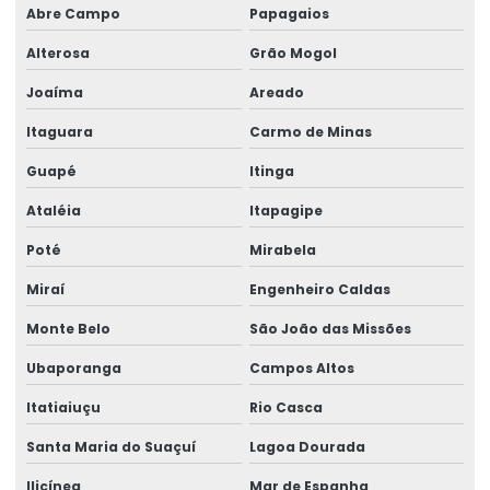
Abre Campo
Papagaios
Treinamento para formação de comitê
Alterosa
Grão Mogol
Treinamento de implementação de formação de comitês
Joaíma
Areado
Itaguara
Carmo de Minas
Guapé
Itinga
Ataléia
Itapagipe
Poté
Mirabela
Miraí
Engenheiro Caldas
Monte Belo
São João das Missões
Ubaporanga
Campos Altos
Itatiaiuçu
Rio Casca
Santa Maria do Suaçuí
Lagoa Dourada
Ilicínea
Mar de Espanha