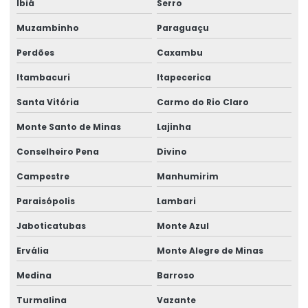
Ibiá
Serro
Perícia de insalubridade na justiça do trabalho
Muzambinho
Paraguaçu
Perícia insalubridade local desativado
Perdões
Caxambu
Perícia insalubridade local de trabalho
Itambacuri
Itapecerica
Perícia de insalubridade e periculosidade
Santa Vitória
Carmo do Rio Claro
Perícia judicial e assistência técnica
Monte Santo de Minas
Lajinha
Conselheiro Pena
Divino
Perícia judicial de saúde ocupacional
Campestre
Manhumirim
Perícia médica
Paraisópolis
Lambari
Perícia médica administrativa
Jaboticatubas
Monte Azul
Perícia médica em casos de acidente de trabalho
Ervália
Monte Alegre de Minas
Perícia médica cível
Medina
Barroso
Perícia médica corporativa
Turmalina
Vazante