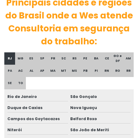
Principais cidades e regiões
Assistência técnica para ação revisional
do Brasil onde a Wes atende
Assistência técnica de ergonomia
Consultoria em segurança
Assistência técnica médica
do trabalho:
Assistência técnica e médica em perícia judicial
Assistência técnica perícia acidentaria
GO e
RJ
MG
ES
SP
PR
SC
RS
PE
BA
CE
AM
DF
Assistência técnica em perícia de engenharia
PA
AC
AL
AP
MA
MT
MS
PB
PI
RN
RO
RR
Assistência técnica em perícia médica
SE
TO
Assistencia técnica perícia trabalhista
Rio de Janeiro
São Gonçalo
Assistência técnica pericial
Duque de Caxias
Nova Iguaçu
Assistência técnica em perícias
Campos dos Goytacazes
Belford Roxo
Assistência técnica para perícias de insalubridade e
Niterói
São João de Meriti
periculosidade