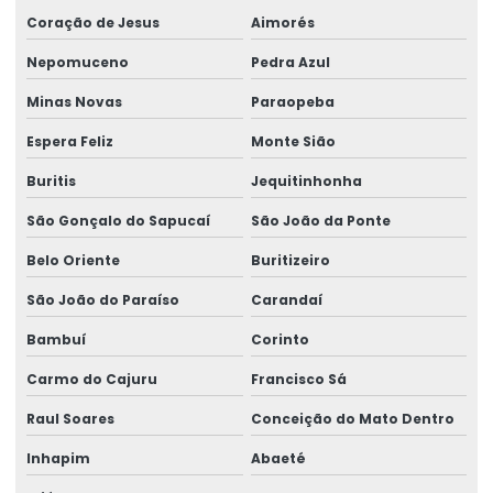
Perícia para adicional de insalubridade
Coração de Jesus
Aimorés
Perícia para adicional de periculosidade
Nepomuceno
Pedra Azul
Perícia de capacidade laborativa
Minas Novas
Paraopeba
Perícia de capacidade ocupacional
Espera Feliz
Monte Sião
Perícia para concessão de benefícios
Buritis
Jequitinhonha
São Gonçalo do Sapucaí
São João da Ponte
Perícia de ergonomia no posto de trabalho
Belo Oriente
Buritizeiro
Perícia ergonômica
São João do Paraíso
Carandaí
Perícia para erro médico
Bambuí
Corinto
Perícia de incapacidade laborativa
Carmo do Cajuru
Francisco Sá
Perícia de incapacidade ocupacional
Raul Soares
Conceição do Mato Dentro
Perícia indireta de insalubridade
Inhapim
Abaeté
Perícia de insalubridade