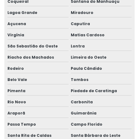
Coqueiral
Santana do Manhuaçu
Lagoa Grande
Miradouro
Açucena
Caputira
Virgínia
Matias Cardoso
São Sebastião do Oeste
Lontra
Riacho dos Machados
Limeira do Oeste
Rodeiro
Paula Cândido
Belo Vale
Tombos
Pimenta
Piedade de Caratinga
Rio Novo
Carbonita
Araporã
Guimarânia
Passa Tempo
Campo Florido
Santa Rita de Caldas
Santa Bárbara do Leste