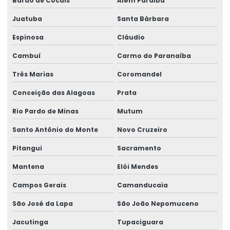
Barão de Cocais
Além Paraíba
Laudo ergonômico empresa
Juatuba
Santa Bárbara
Laudo de insalubridade e periculosidade e ltcat
Espinosa
Cláudio
Laudo de perícia de insalubridade
Cambuí
Carmo do Paranaíba
Laudo de risco ergonômico
Três Marias
Coromandel
Conceição das Alagoas
Prata
Laudo técnico ergonômico
Rio Pardo de Minas
Mutum
Medicina do trabalho e saúde ocupacional
Santo Antônio do Monte
Novo Cruzeiro
Medicina ocupacional
Pitangui
Sacramento
Medicina e segurança do trabalho
Mantena
Elói Mendes
Medicina e segurança do trabalho empresas
Campos Gerais
Camanducaia
Palestras de ergonomia para empresas
São José da Lapa
São João Nepomuceno
Perícia de ação revisional
Jacutinga
Tupaciguara