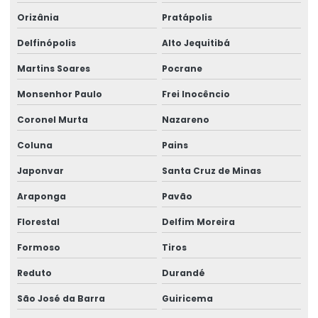
Orizânia
Pratápolis
Delfinópolis
Alto Jequitibá
Martins Soares
Pocrane
Monsenhor Paulo
Frei Inocêncio
Coronel Murta
Nazareno
Coluna
Pains
Japonvar
Santa Cruz de Minas
Araponga
Pavão
Florestal
Delfim Moreira
Formoso
Tiros
Reduto
Durandé
São José da Barra
Guiricema