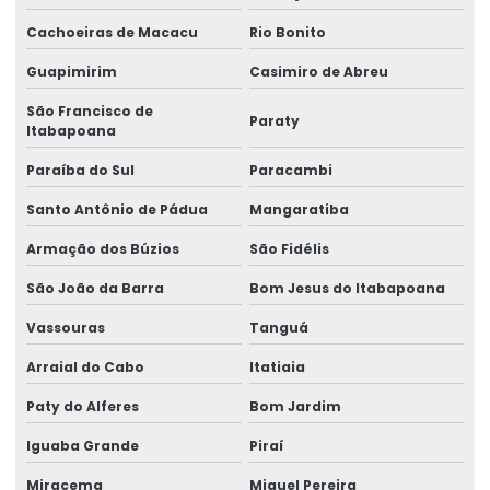
Consultoria e assessoria em ergonomia
Cachoeiras de Macacu
Rio Bonito
Consultoria e assessoria técnica
Guapimirim
Casimiro de Abreu
Consultoria em assistência técnica pericial
São Francisco de
Paraty
Consultoria em ergonomia
Itabapoana
Paraíba do Sul
Paracambi
Consultoria em gestão de riscos
Santo Antônio de Pádua
Mangaratiba
Consultoria em gestão de segurança no trabalho
Armação dos Búzios
São Fidélis
Consultoria em higiene ocupacional
São João da Barra
Bom Jesus do Itabapoana
Consultoria em ler dort
Vassouras
Tanguá
Consultoria em medicina e segurança do trabalho
Arraial do Cabo
Itatiaia
Consultoria em ntep
Paty do Alferes
Bom Jardim
Consultoria em redução risco trabalhista
Iguaba Grande
Piraí
Consultoria em segurança do trabalho
Miracema
Miguel Pereira