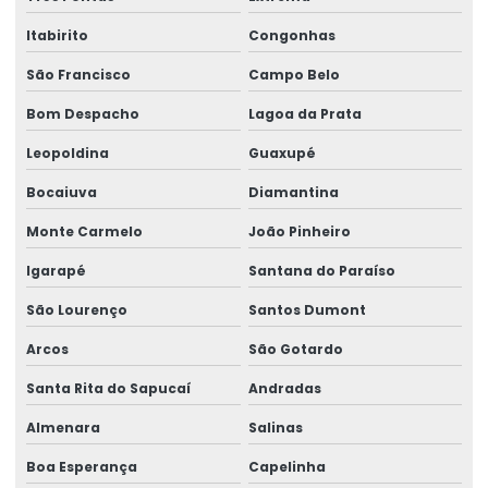
Empresa técnica em perícia
Itabirito
Congonhas
Empresa de treinamentos para ambientes corporativos
São Francisco
Campo Belo
Empresa de treinamentos para ambientes de trabalho
Bom Despacho
Lagoa da Prata
Leopoldina
Guaxupé
Empresa de treinamentos in company
Bocaiuva
Diamantina
Empresa de verificação de ler
Monte Carmelo
João Pinheiro
Empresas de medicina higiene e segurança no trabalho
Igarapé
Santana do Paraíso
Empresas de medicina no trabalho
São Lourenço
Santos Dumont
Ergonomia assessoria e consultoria
Arcos
São Gotardo
Gestão de ergonomia
Santa Rita do Sapucaí
Andradas
Gestão de ntep
Almenara
Salinas
Gestão em perícias
Boa Esperança
Capelinha