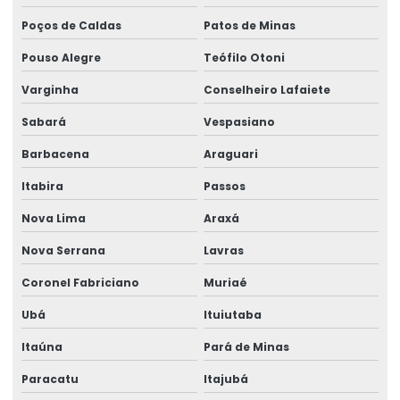
Empresa de gestão de ergonomia
Poços de Caldas
Patos de Minas
Empresa de higiene ocupacional
Pouso Alegre
Teófilo Otoni
Varginha
Conselheiro Lafaiete
Empresa de higiene e segurança do trabalho
Sabará
Vespasiano
Empresa medicina do trabalho
Barbacena
Araguari
Empresa de perícia de insalubridade
Itabira
Passos
Empresa perícia médica
Nova Lima
Araxá
Empresa perícia médica para inss
Nova Serrana
Lavras
Empresa de perícia médica previdenciária
Coronel Fabriciano
Muriaé
Empresa de perícia médica de regulação
Ubá
Ituiutaba
Empresa de perícia médica trabalhista
Itaúna
Pará de Minas
Empresa de perícia de periculosidade
Paracatu
Itajubá