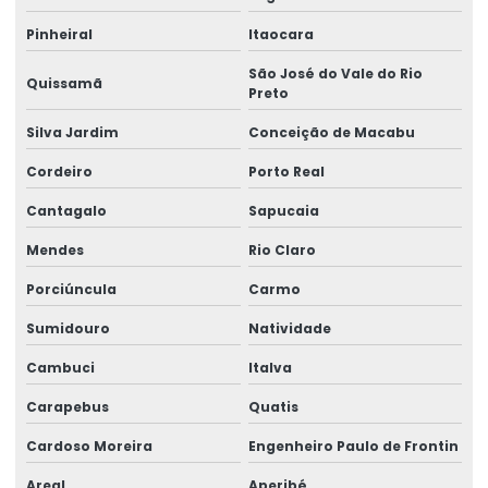
Consultoria e treinamentos em ergonomia
Pinheiral
Itaocara
Contestação de ntep
São José do Vale do Rio
Quissamã
Preto
Elaboração de laudos de insalubridade
Silva Jardim
Conceição de Macabu
Elaboração de quesitos de insalubridade e periculosidade
Cordeiro
Porto Real
Elaboração de quesitos médicos
Cantagalo
Sapucaia
Elaboração de quesitos para perícia médica
Mendes
Rio Claro
Elaboração de quesitos periciais
Porciúncula
Carmo
Elaboração de subsídios médicos para contestação
Sumidouro
Natividade
Elaboração de subsídios técnicos para contestação
Cambuci
Italva
Empresa de aep
Carapebus
Quatis
Cardoso Moreira
Engenheiro Paulo de Frontin
Empresa de análise ergonômica do trabalho
Areal
Aperibé