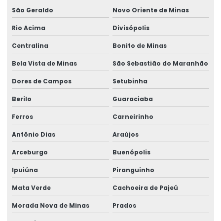
São Geraldo
Novo Oriente de Minas
Rio Acima
Divisópolis
Centralina
Bonito de Minas
Bela Vista de Minas
São Sebastião do Maranhão
Dores de Campos
Setubinha
Berilo
Guaraciaba
Ferros
Carneirinho
Antônio Dias
Araújos
Arceburgo
Buenópolis
Ipuiúna
Piranguinho
Mata Verde
Cachoeira de Pajeú
Morada Nova de Minas
Prados