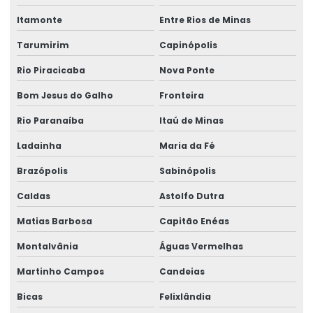
Programa de inclusão de afastados
Itamonte
Entre Rios de Minas
Reinclusão de afastados
Tarumirim
Capinópolis
Saúde ocupacional segurança do trabalho
Rio Piracicaba
Nova Ponte
Segurança e medicina do trabalho
Bom Jesus do Galho
Fronteira
Serviço de assessoria sst
Rio Paranaíba
Itaú de Minas
Serviço de assistência pericial
Ladainha
Maria da Fé
Serviço de avaliação ergonômica
Brazópolis
Sabinópolis
Caldas
Astolfo Dutra
Serviço de consultoria em ergonomia
Matias Barbosa
Capitão Enéas
Serviço de perícia judicial
Montalvânia
Águas Vermelhas
Serviço de perícia médica
Martinho Campos
Candeias
Serviço para reinclusão de afastados
Bicas
Felixlândia
Treinamento para comitê de ergonomia