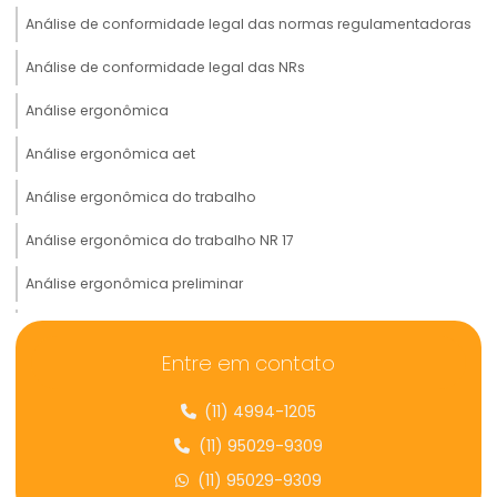
Análise de conformidade legal das normas regulamentadoras
Análise de conformidade legal das NRs
Análise ergonômica
Análise ergonômica aet
Análise ergonômica do trabalho
Análise ergonômica do trabalho NR 17
Análise ergonômica preliminar
Analise preliminar de risco ergonômico
Entre em contato
Análise de prontuário médico
(11) 4994-1205
Analise de risco ergonômico
(11) 95029-9309
Assessoria e consultoria ergonômica
(11) 95029-9309