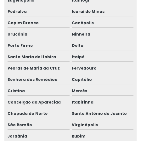
Eugenópolis
Itamogi
Pedralva
Icaraí de Minas
Capim Branco
Canápolis
Urucânia
Ninheira
Porto Firme
Delta
Santa Maria de Itabira
Itaipé
Pedras de Maria da Cruz
Fervedouro
Senhora dos Remédios
Capitólio
Cristina
Mercês
Conceição da Aparecida
Itabirinha
Chapada do Norte
Santo Antônio do Jacinto
São Romão
Virginópolis
Jordânia
Rubim