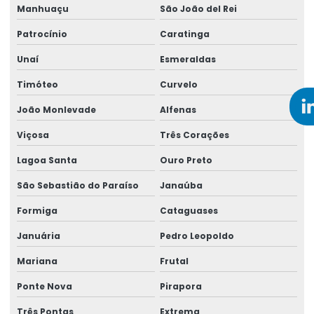
Empresa de perícias cíveis
Manhuaçu
São João del Rei
Empresa de perícias clínicas
Patrocínio
Caratinga
Empresa de perícias médicas judiciais
Unaí
Esmeraldas
Timóteo
Curvelo
Empresa de perito trabalhista
João Monlevade
Alfenas
Empresa que faz análise ergonômica do trabalho
Viçosa
Três Corações
Empresa que faz laudo ergonômico
Lagoa Santa
Ouro Preto
Empresa que realiza reinclusão de afastados
São Sebastião do Paraíso
Janaúba
Empresa de saúde ocupacional
Formiga
Cataguases
Empresa de saúde e segurança do trabalho
Januária
Pedro Leopoldo
Empresa de saúde e segurança no trabalho
Mariana
Frutal
Empresa de segurança do trabalho
Ponte Nova
Pirapora
Empresa de serviços de perícia
Três Pontas
Extrema