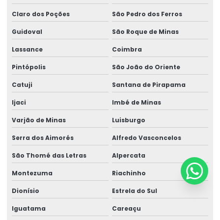
Claro dos Poções
São Pedro dos Ferros
Guidoval
São Roque de Minas
Lassance
Coimbra
Pintópolis
São João do Oriente
Catuji
Santana de Pirapama
Ijaci
Imbé de Minas
Varjão de Minas
Luisburgo
Serra dos Aimorés
Alfredo Vasconcelos
São Thomé das Letras
Alpercata
Montezuma
Riachinho
Dionísio
Estrela do Sul
Iguatama
Careaçu