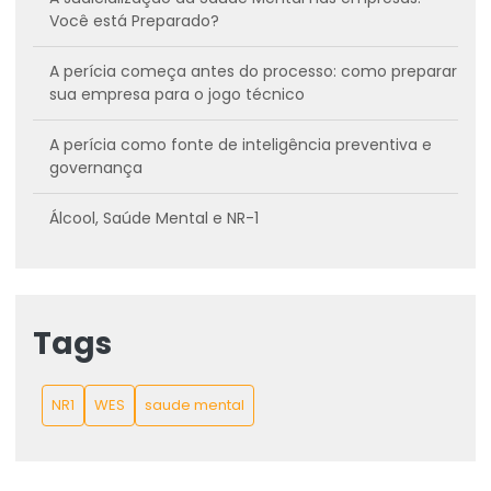
Você está Preparado?
A perícia começa antes do processo: como preparar
sua empresa para o jogo técnico
A perícia como fonte de inteligência preventiva e
governança
Álcool, Saúde Mental e NR-1
Assistência Técnica em Perícias Médicas: um
diferencial estratégico em disputas trabalhistas e
previdenciárias
Tags
Assistência Técnica Pericial como Estratégia de ESG
e Governança: Elevando seu papel no
NR1
WES
saude mental
Posicionamento Institucional
Assistência técnica pericial: custo ou estratégia de
proteção jurídica?