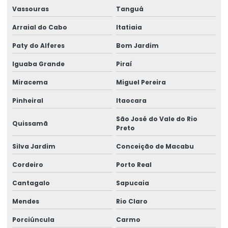
Vassouras
Tanguá
Consultoria em ler dort
Arraial do Cabo
Itatiaia
Consultoria em medicina e segurança do trabalho
Paty do Alferes
Bom Jardim
Consultoria em ntep
Iguaba Grande
Piraí
Consultoria em redução risco trabalhista
Miracema
Miguel Pereira
Consultoria em segurança do trabalho
Pinheiral
Itaocara
Consultoria e treinamentos em ergonomia
São José do Vale do Rio
Quissamã
Preto
Contestação de ntep
Silva Jardim
Conceição de Macabu
Elaboração de laudos de insalubridade
Cordeiro
Porto Real
Elaboração de quesitos de insalubridade e periculosidade
Cantagalo
Sapucaia
Elaboração de quesitos médicos
Mendes
Rio Claro
Elaboração de quesitos para perícia médica
Porciúncula
Carmo