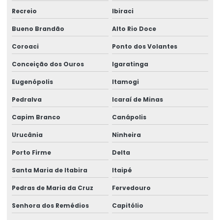
Recreio
Ibiraci
Bueno Brandão
Alto Rio Doce
Coroaci
Ponto dos Volantes
Conceição dos Ouros
Igaratinga
Eugenópolis
Itamogi
Pedralva
Icaraí de Minas
Capim Branco
Canápolis
Urucânia
Ninheira
Porto Firme
Delta
Santa Maria de Itabira
Itaipé
Pedras de Maria da Cruz
Fervedouro
Senhora dos Remédios
Capitólio