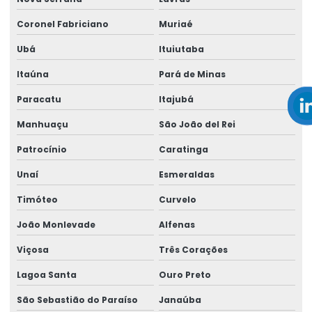
Empresa perícia médica para inss
Coronel Fabriciano
Muriaé
Empresa de perícia médica previdenciária
Ubá
Ituiutaba
Empresa de perícia médica de regulação
Itaúna
Pará de Minas
Empresa de perícia médica trabalhista
Paracatu
Itajubá
Empresa de perícia de periculosidade
Manhuaçu
São João del Rei
Empresa de perícias cíveis
Patrocínio
Caratinga
Unaí
Esmeraldas
Empresa de perícias clínicas
Timóteo
Curvelo
Empresa de perícias médicas judiciais
João Monlevade
Alfenas
Empresa de perito trabalhista
Viçosa
Três Corações
Empresa que faz análise ergonômica do trabalho
Lagoa Santa
Ouro Preto
Empresa que faz laudo ergonômico
São Sebastião do Paraíso
Janaúba
Empresa que realiza reinclusão de afastados