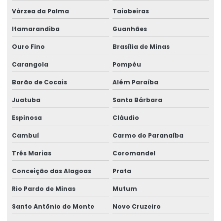
Várzea da Palma
Taiobeiras
Impugnação de laudo médico
Itamarandiba
Guanhães
Impugnação de laudo pericial
Ouro Fino
Brasília de Minas
Laudo de ergonomia
Carangola
Pompéu
Laudo ergonômico
Barão de Cocais
Além Paraíba
Laudo ergonômico e aet
Juatuba
Santa Bárbara
Laudo ergonômico empresa
Espinosa
Cláudio
Laudo de insalubridade e periculosidade e ltcat
Cambuí
Carmo do Paranaíba
Três Marias
Coromandel
Laudo de perícia de insalubridade
Conceição das Alagoas
Prata
Laudo de risco ergonômico
Rio Pardo de Minas
Mutum
Laudo técnico ergonômico
Santo Antônio do Monte
Novo Cruzeiro
Medicina do trabalho e saúde ocupacional