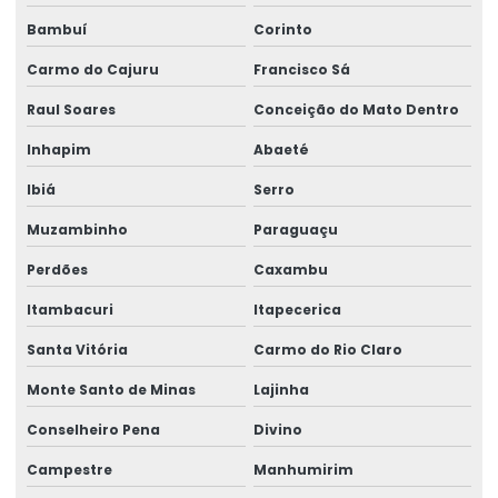
Perícia ergonômica
Bambuí
Corinto
Perícia para erro médico
Carmo do Cajuru
Francisco Sá
Perícia de incapacidade laborativa
Raul Soares
Conceição do Mato Dentro
Perícia de incapacidade ocupacional
Inhapim
Abaeté
Perícia indireta de insalubridade
Ibiá
Serro
Perícia de insalubridade
Muzambinho
Paraguaçu
Perícia de insalubridade na justiça do trabalho
Perdões
Caxambu
Perícia insalubridade local desativado
Itambacuri
Itapecerica
Perícia insalubridade local de trabalho
Santa Vitória
Carmo do Rio Claro
Monte Santo de Minas
Lajinha
Perícia de insalubridade e periculosidade
Conselheiro Pena
Divino
Perícia judicial e assistência técnica
Campestre
Manhumirim
Perícia judicial de saúde ocupacional