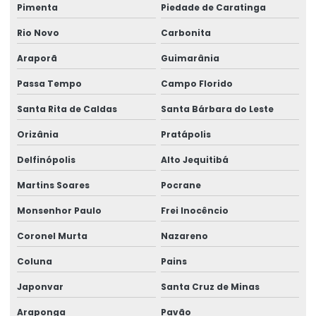
Pimenta
Piedade de Caratinga
Rio Novo
Carbonita
Araporã
Guimarânia
Passa Tempo
Campo Florido
Santa Rita de Caldas
Santa Bárbara do Leste
Orizânia
Pratápolis
Delfinópolis
Alto Jequitibá
Martins Soares
Pocrane
Monsenhor Paulo
Frei Inocêncio
Coronel Murta
Nazareno
Coluna
Pains
Japonvar
Santa Cruz de Minas
Araponga
Pavão