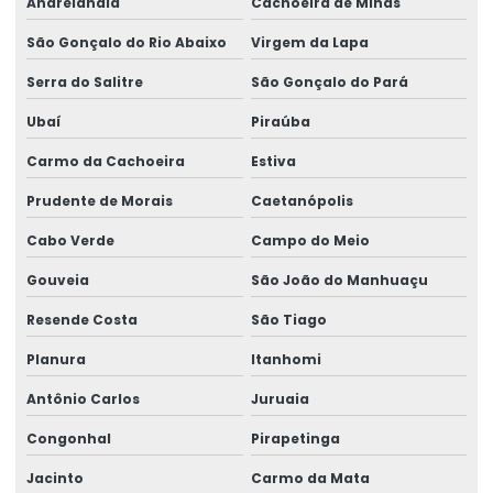
Andrelândia
Cachoeira de Minas
São Gonçalo do Rio Abaixo
Virgem da Lapa
Serra do Salitre
São Gonçalo do Pará
Ubaí
Piraúba
Carmo da Cachoeira
Estiva
Prudente de Morais
Caetanópolis
Cabo Verde
Campo do Meio
Gouveia
São João do Manhuaçu
Resende Costa
São Tiago
Planura
Itanhomi
Antônio Carlos
Juruaia
Congonhal
Pirapetinga
Jacinto
Carmo da Mata