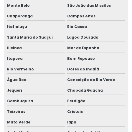
Monte Belo
São João das Missões
Ubaporanga
Campos Altos
Itatiaiuçu
Rio Casca
Santa Maria do Suaçuí
Lagoa Dourada
Ilicínea
Mar de Espanha
Itapeva
Bom Repouso
Rio Vermelho
Dores do Indaiá
Água Boa
Conceição do Rio Verde
Jequeri
Chapada Gaúcha
Cambuquira
Perdigão
Teixeiras
Cristais
Mato Verde
Iapu