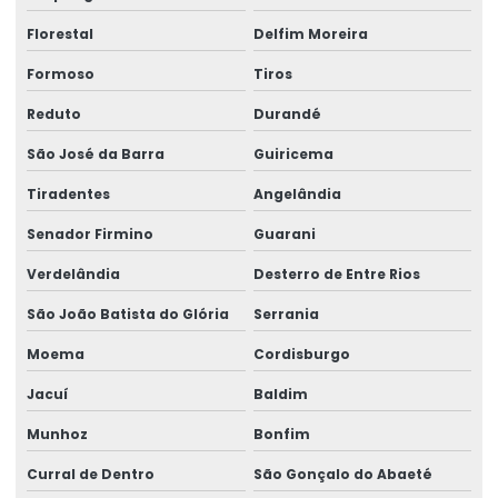
Florestal
Delfim Moreira
Formoso
Tiros
Reduto
Durandé
São José da Barra
Guiricema
Tiradentes
Angelândia
Senador Firmino
Guarani
Verdelândia
Desterro de Entre Rios
São João Batista do Glória
Serrania
Moema
Cordisburgo
Jacuí
Baldim
Munhoz
Bonfim
Curral de Dentro
São Gonçalo do Abaeté