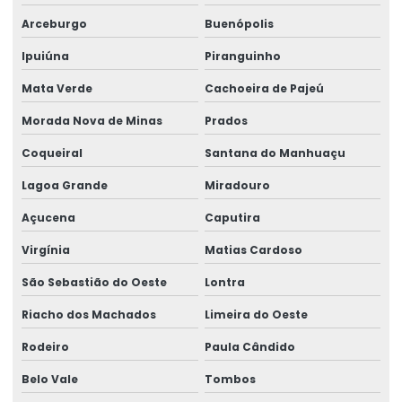
Arceburgo
Buenópolis
Ipuiúna
Piranguinho
Mata Verde
Cachoeira de Pajeú
Morada Nova de Minas
Prados
Coqueiral
Santana do Manhuaçu
Lagoa Grande
Miradouro
Açucena
Caputira
Virgínia
Matias Cardoso
São Sebastião do Oeste
Lontra
Riacho dos Machados
Limeira do Oeste
Rodeiro
Paula Cândido
Belo Vale
Tombos