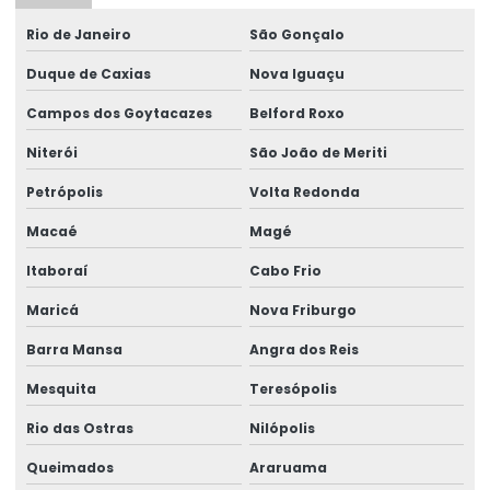
Assistência técnica em perícia médica
Rio de Janeiro
São Gonçalo
Assistencia técnica perícia trabalhista
Duque de Caxias
Nova Iguaçu
Assistência técnica pericial
Campos dos Goytacazes
Belford Roxo
Assistência técnica em perícias
Niterói
São João de Meriti
Assistência técnica para perícias de insalubridade e
Petrópolis
Volta Redonda
periculosidade
Macaé
Magé
Assistência técnica em perícias judiciais
Itaboraí
Cabo Frio
Assistente técnico em ergonomia
Maricá
Nova Friburgo
Assistente técnico médico
Barra Mansa
Angra dos Reis
Assistente técnico perícia médica judicial
Mesquita
Teresópolis
Avaliação de capacidade laborativa
Rio das Ostras
Nilópolis
Avaliação da capacidade laborativa
Queimados
Araruama