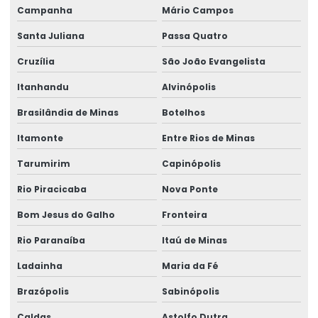
Campanha
Mário Campos
Perícias trabalhistas
Santa Juliana
Passa Quatro
Perícias de verificação de capacidade
Cruzília
São João Evangelista
Perícias de verificação de incapacidade
Itanhandu
Alvinópolis
Perito de insalubridade
Brasilândia de Minas
Botelhos
Perito insalubridade e periculosidade
Itamonte
Entre Rios de Minas
Programa de inclusão de afastados
Tarumirim
Capinópolis
Reinclusão de afastados
Rio Piracicaba
Nova Ponte
Saúde ocupacional segurança do trabalho
Bom Jesus do Galho
Fronteira
Segurança e medicina do trabalho
Rio Paranaíba
Itaú de Minas
Serviço de assessoria sst
Ladainha
Maria da Fé
Brazópolis
Sabinópolis
Serviço de assistência pericial
Caldas
Astolfo Dutra