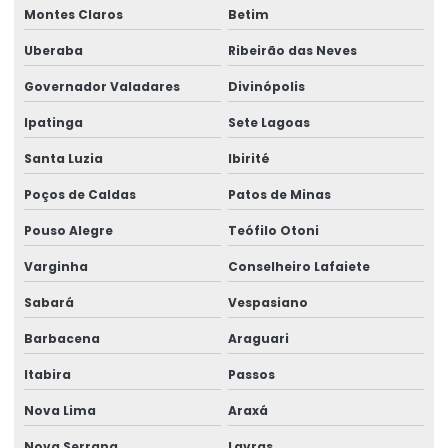
Montes Claros
Betim
Empresa de consultoria higiene ocupacional
Uberaba
Ribeirão das Neves
Empresa de consultoria em ntep
Governador Valadares
Divinópolis
Empresa de elaboração de laudos técnicos
Ipatinga
Sete Lagoas
Empresa de ergonomia
Santa Luzia
Ibirité
Empresa de gerenciamento ergonômico
Poços de Caldas
Patos de Minas
Pouso Alegre
Teófilo Otoni
Empresa de gestão de ergonomia
Varginha
Conselheiro Lafaiete
Empresa de higiene ocupacional
Sabará
Vespasiano
Empresa de higiene e segurança do trabalho
Barbacena
Araguari
Empresa medicina do trabalho
Itabira
Passos
Empresa de perícia de insalubridade
Nova Lima
Araxá
Empresa perícia médica
Nova Serrana
Lavras