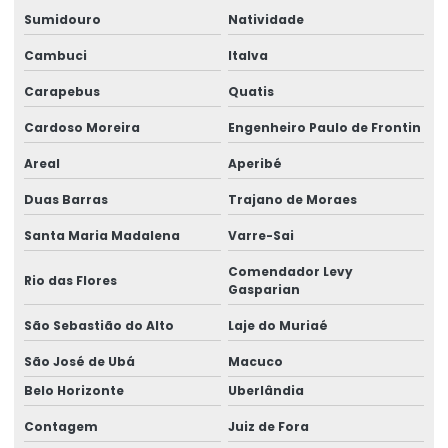
Elaboração de quesitos periciais
Sumidouro
Natividade
Elaboração de subsídios médicos para contestação
Cambuci
Italva
Carapebus
Quatis
Elaboração de subsídios técnicos para contestação
Cardoso Moreira
Engenheiro Paulo de Frontin
Empresa de aep
Areal
Aperibé
Empresa de análise ergonômica do trabalho
Duas Barras
Trajano de Moraes
Empresa de análise ergonômica preliminar
Santa Maria Madalena
Varre-Sai
Empresa de análise de ntep
Comendador Levy
Rio das Flores
Empresa de assessoria em ergonomia
Gasparian
São Sebastião do Alto
Laje do Muriaé
Empresa de assessoria jurídica
São José de Ubá
Macuco
Empresa de assistência pericial
Belo Horizonte
Uberlândia
Empresa de avaliação de capacidade laborativa
Contagem
Juiz de Fora
Empresa de consultoria em ergonomia