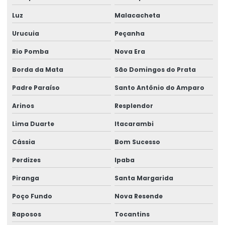
Perícia técnica especializada
Luz
Malacacheta
Perícia técnica insalubridade
Urucuia
Peçanha
Perícia técnica de insalubridade e periculosidade
Rio Pomba
Nova Era
Perícia trabalhista empresarial
Borda da Mata
São Domingos do Prata
Perícia trabalhista insalubridade
Padre Paraíso
Santo Antônio do Amparo
Perícia trabalhista periculosidade
Arinos
Resplendor
Perícia trabalhista e previdenciária
Lima Duarte
Itacarambi
Perícias cíveis
Cássia
Bom Sucesso
Perícias cíveis e judiciais
Perdizes
Ipaba
Perícias clínicas
Piranga
Santa Margarida
Poço Fundo
Nova Resende
Perícias médicas e de engenharia
Raposos
Tocantins
Perícias de postos de trabalho