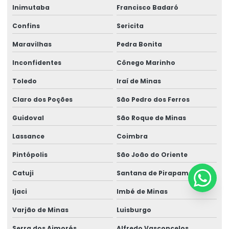
Inimutaba
Francisco Badaró
Confins
Sericita
Maravilhas
Pedra Bonita
Inconfidentes
Cônego Marinho
Toledo
Iraí de Minas
Claro dos Poções
São Pedro dos Ferros
Guidoval
São Roque de Minas
Lassance
Coimbra
Pintópolis
São João do Oriente
Catuji
Santana de Pirapama
Ijaci
Imbé de Minas
Varjão de Minas
Luisburgo
Serra dos Aimorés
Alfredo Vasconcelos