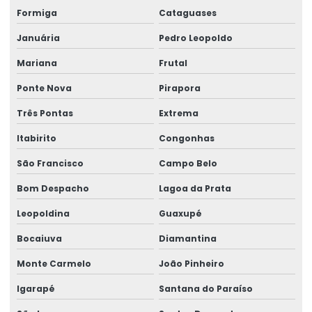
Formiga
Cataguases
Empresa de saúde ocupacional
Januária
Pedro Leopoldo
Empresa de saúde e segurança do trabalho
Mariana
Frutal
Empresa de saúde e segurança no trabalho
Ponte Nova
Pirapora
Empresa de segurança do trabalho
Três Pontas
Extrema
Empresa de serviços de perícia
Itabirito
Congonhas
Empresa técnica em perícia
São Francisco
Campo Belo
Bom Despacho
Lagoa da Prata
Empresa de treinamentos para ambientes corporativos
Leopoldina
Guaxupé
Empresa de treinamentos para ambientes de trabalho
Bocaiuva
Diamantina
Empresa de treinamentos in company
Monte Carmelo
João Pinheiro
Empresa de verificação de ler
Igarapé
Santana do Paraíso
Empresas de medicina higiene e segurança no trabalho