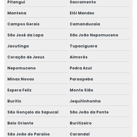
Pitangui
Sacramento
Medicina ocupacional
Mantena
Elói Mendes
Medicina e segurança do trabalho
Campos Gerais
Camanducaia
Medicina e segurança do trabalho empresas
São José da Lapa
São João Nepomuceno
Palestras de ergonomia para empresas
Jacutinga
Tupaciguara
Perícia de ação revisional
Coração de Jesus
Aimorés
Perícia para adicional de insalubridade
Nepomuceno
Pedra Azul
Perícia para adicional de periculosidade
Minas Novas
Paraopeba
Perícia de capacidade laborativa
Espera Feliz
Monte Sião
Buritis
Jequitinhonha
Perícia de capacidade ocupacional
São Gonçalo do Sapucaí
São João da Ponte
Perícia para concessão de benefícios
Belo Oriente
Buritizeiro
Perícia de ergonomia no posto de trabalho
São João do Paraíso
Carandaí