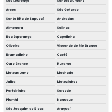
São Lourenço
Santos Dumont
Empresas de medicina no trabalho
Arcos
São Gotardo
Ergonomia assessoria e consultoria
Santa Rita do Sapucaí
Andradas
Gestão de ergonomia
Almenara
Salinas
Gestão de ntep
Boa Esperança
Capelinha
Gestão em perícias
Oliveira
Visconde do Rio Branco
Gestão de riscos e passivos trabalhistas
Brumadinho
Caeté
Gestão de segurança e saúde ocupacional
Ouro Branco
Iturama
Mateus Leme
Machado
Higiene do trabalho
Jaíba
Matozinhos
Higiene ocupacional segurança do trabalho
Porteirinha
Sarzedo
Higiene e segurança do trabalho
Piumhi
Nanuque
Higiene e segurança no trabalho
São Joaquim de Bicas
Araçuaí
Impugnação de laudo de engenharia