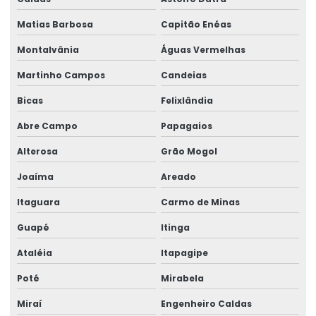
Serviço de avaliação ergonômica
Matias Barbosa
Capitão Enéas
Serviço de consultoria em ergonomia
Montalvânia
Águas Vermelhas
Serviço de perícia judicial
Martinho Campos
Candeias
Serviço de perícia médica
Bicas
Felixlândia
Serviço para reinclusão de afastados
Abre Campo
Papagaios
Treinamento para comitê de ergonomia
Alterosa
Grão Mogol
Treinamento para formação de comitê
Joaíma
Areado
Treinamento de implementação de formação de comitês
Itaguara
Carmo de Minas
Guapé
Itinga
Ataléia
Itapagipe
Poté
Mirabela
Miraí
Engenheiro Caldas