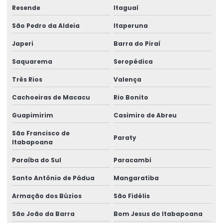
Avaliação de higiene ocupacional
Resende
Itaguaí
São Pedro da Aldeia
Itaperuna
Avaliações quantitativas de agentes químicos
Japeri
Barra do Piraí
Blitz ergonômica
Saquarema
Seropédica
Consultor de segurança no trabalho
Três Rios
Valença
Consultoria em análise de riscos
Cachoeiras de Macacu
Rio Bonito
Consultoria e assessoria em ergonomia
Guapimirim
Casimiro de Abreu
Consultoria e assessoria técnica
São Francisco de
Paraty
Itabapoana
Consultoria em assistência técnica pericial
Paraíba do Sul
Paracambi
Consultoria em ergonomia
Santo Antônio de Pádua
Mangaratiba
Consultoria em gestão de riscos
Armação dos Búzios
São Fidélis
Consultoria em gestão de segurança no trabalho
São João da Barra
Bom Jesus do Itabapoana
Consultoria em higiene ocupacional