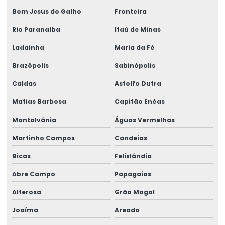
Segurança e medicina do trabalho
Bom Jesus do Galho
Fronteira
Serviço de assessoria sst
Rio Paranaíba
Itaú de Minas
Serviço de assistência pericial
Ladainha
Maria da Fé
Serviço de avaliação ergonômica
Brazópolis
Sabinópolis
Caldas
Astolfo Dutra
Serviço de consultoria em ergonomia
Matias Barbosa
Capitão Enéas
Serviço de perícia judicial
Montalvânia
Águas Vermelhas
Serviço de perícia médica
Martinho Campos
Candeias
Serviço para reinclusão de afastados
Bicas
Felixlândia
Treinamento para comitê de ergonomia
Abre Campo
Papagaios
Treinamento para formação de comitê
Alterosa
Grão Mogol
Treinamento de implementação de formação de comitês
Joaíma
Areado