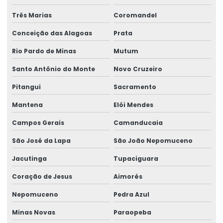
Laudo de risco ergonômico
Três Marias
Coromandel
Conceição das Alagoas
Prata
Laudo técnico ergonômico
Rio Pardo de Minas
Mutum
Medicina do trabalho e saúde ocupacional
Santo Antônio do Monte
Novo Cruzeiro
Medicina ocupacional
Pitangui
Sacramento
Medicina e segurança do trabalho
Mantena
Elói Mendes
Medicina e segurança do trabalho empresas
Campos Gerais
Camanducaia
Palestras de ergonomia para empresas
São José da Lapa
São João Nepomuceno
Perícia de ação revisional
Jacutinga
Tupaciguara
Perícia para adicional de insalubridade
Coração de Jesus
Aimorés
Perícia para adicional de periculosidade
Nepomuceno
Pedra Azul
Perícia de capacidade laborativa
Minas Novas
Paraopeba