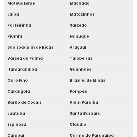
Higiene ocupacional segurança do trabalho
Mateus Leme
Machado
Jaíba
Matozinhos
Higiene e segurança do trabalho
Porteirinha
Sarzedo
Higiene e segurança no trabalho
Piumhi
Nanuque
Impugnação de laudo de engenharia
São Joaquim de Bicas
Araçuaí
Impugnação de laudo médico
Várzea da Palma
Taiobeiras
Impugnação de laudo pericial
Itamarandiba
Guanhães
Laudo de ergonomia
Ouro Fino
Brasília de Minas
Laudo ergonômico
Carangola
Pompéu
Laudo ergonômico e aet
Barão de Cocais
Além Paraíba
Laudo ergonômico empresa
Juatuba
Santa Bárbara
Laudo de insalubridade e periculosidade e ltcat
Espinosa
Cláudio
Laudo de perícia de insalubridade
Cambuí
Carmo do Paranaíba