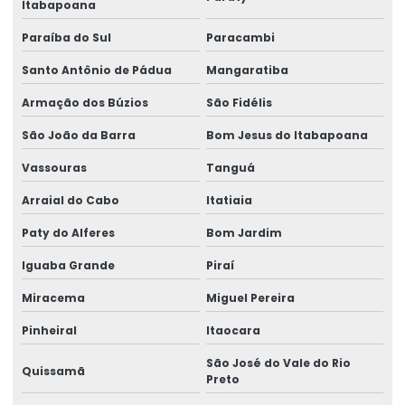
Consultoria em ergonomia
Itabapoana
Paraíba do Sul
Paracambi
Consultoria em gestão de riscos
Santo Antônio de Pádua
Mangaratiba
Consultoria em gestão de segurança no trabalho
Armação dos Búzios
São Fidélis
Consultoria em higiene ocupacional
São João da Barra
Bom Jesus do Itabapoana
Consultoria em ler dort
Vassouras
Tanguá
Consultoria em medicina e segurança do trabalho
Arraial do Cabo
Itatiaia
Consultoria em ntep
Paty do Alferes
Bom Jardim
Consultoria em redução risco trabalhista
Iguaba Grande
Piraí
Consultoria em segurança do trabalho
Miracema
Miguel Pereira
Consultoria e treinamentos em ergonomia
Pinheiral
Itaocara
Contestação de ntep
São José do Vale do Rio
Quissamã
Preto
Elaboração de laudos de insalubridade