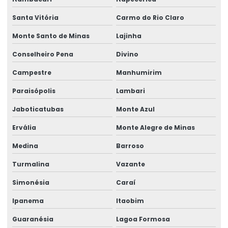
Perícia de insalubridade e periculosidade
Santa Vitória
Carmo do Rio Claro
Perícia judicial e assistência técnica
Monte Santo de Minas
Lajinha
Conselheiro Pena
Divino
Perícia judicial de saúde ocupacional
Campestre
Manhumirim
Perícia médica
Paraisópolis
Lambari
Perícia médica administrativa
Jaboticatubas
Monte Azul
Perícia médica em casos de acidente de trabalho
Ervália
Monte Alegre de Minas
Perícia médica cível
Medina
Barroso
Perícia médica corporativa
Turmalina
Vazante
Perícia médica para empresas
Simonésia
Caraí
Perícia médica inss
Ipanema
Itaobim
Perícia médica judicial
Guaranésia
Lagoa Formosa