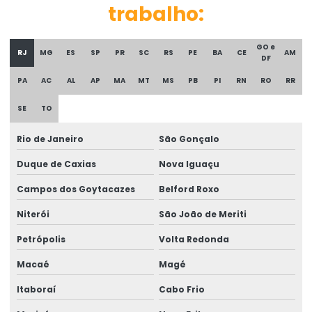
trabalho:
Assistência técnica e médica em perícia judicial
Assistência técnica perícia acidentaria
GO e
RJ
MG
ES
SP
PR
SC
RS
PE
BA
CE
AM
DF
Assistência técnica em perícia de engenharia
PA
AC
AL
AP
MA
MT
MS
PB
PI
RN
RO
RR
Assistência técnica em perícia médica
SE
TO
Assistencia técnica perícia trabalhista
Rio de Janeiro
São Gonçalo
Assistência técnica pericial
Duque de Caxias
Nova Iguaçu
Assistência técnica em perícias
Campos dos Goytacazes
Belford Roxo
Assistência técnica para perícias de insalubridade e
Niterói
São João de Meriti
periculosidade
Petrópolis
Volta Redonda
Assistência técnica em perícias judiciais
Macaé
Magé
Assistente técnico em ergonomia
Itaboraí
Cabo Frio
Assistente técnico médico