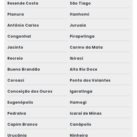
Resende Costa
São Tiago
Planura
Itanhomi
Antônio Carlos
Juruaia
Congonhal
Pirapetinga
Jacinto
Carmo da Mata
Recreio
Ibiraci
Bueno Brandão
Alto Rio Doce
Coroaci
Ponto dos Volantes
Conceição dos Ouros
Igaratinga
Eugenópolis
Itamogi
Pedralva
Icaraí de Minas
Capim Branco
Canápolis
Urucânia
Ninheira