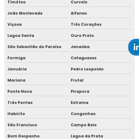
Timóteo
Curvelo
Empresa de perito trabalhista
João Monlevade
Alfenas
Empresa que faz análise ergonômica do trabalho
Viçosa
Três Corações
Empresa que faz laudo ergonômico
Lagoa Santa
Ouro Preto
Empresa que realiza reinclusão de afastados
São Sebastião do Paraíso
Janaúba
Empresa de saúde ocupacional
Formiga
Cataguases
Empresa de saúde e segurança do trabalho
Januária
Pedro Leopoldo
Empresa de saúde e segurança no trabalho
Mariana
Frutal
Empresa de segurança do trabalho
Ponte Nova
Pirapora
Empresa de serviços de perícia
Três Pontas
Extrema
Empresa técnica em perícia
Itabirito
Congonhas
Empresa de treinamentos para ambientes corporativos
São Francisco
Campo Belo
Empresa de treinamentos para ambientes de trabalho
Bom Despacho
Lagoa da Prata