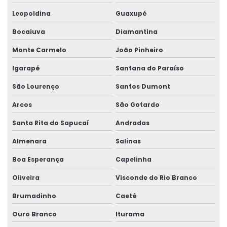
Leopoldina
Guaxupé
Empresa de treinamentos in company
Bocaiuva
Diamantina
Empresa de verificação de ler
Monte Carmelo
João Pinheiro
Empresas de medicina higiene e segurança no trabalho
Igarapé
Santana do Paraíso
Empresas de medicina no trabalho
São Lourenço
Santos Dumont
Ergonomia assessoria e consultoria
Arcos
São Gotardo
Gestão de ergonomia
Santa Rita do Sapucaí
Andradas
Gestão de ntep
Almenara
Salinas
Gestão em perícias
Boa Esperança
Capelinha
Gestão de riscos e passivos trabalhistas
Oliveira
Visconde do Rio Branco
Gestão de segurança e saúde ocupacional
Brumadinho
Caeté
Higiene do trabalho
Ouro Branco
Iturama