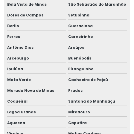
Bela Vista de Minas
São Sebastião do Maranhão
Dores de Campos
Setubinha
Berilo
Guaraciaba
Ferros
Carneirinho
Antônio Dias
Araújos
Arceburgo
Buenópolis
Ipuiúna
Piranguinho
Mata Verde
Cachoeira de Pajeú
Morada Nova de Minas
Prados
Coqueiral
Santana do Manhuaçu
Lagoa Grande
Miradouro
Açucena
Caputira
Virgínia
Matias Cardoso