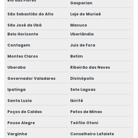
Rio das Flores
Empresa de assessoria jurídica
Gasparian
Empresa de assistência pericial
São Sebastião do Alto
Laje do Muriaé
São José de Ubá
Macuco
Empresa de avaliação de capacidade laborativa
Belo Horizonte
Uberlândia
Empresa de consultoria em ergonomia
Contagem
Juiz de Fora
Empresa de consultoria higiene ocupacional
Montes Claros
Betim
Empresa de consultoria em ntep
Uberaba
Ribeirão das Neves
Empresa de elaboração de laudos técnicos
Governador Valadares
Divinópolis
Empresa de ergonomia
Ipatinga
Sete Lagoas
Empresa de gerenciamento ergonômico
Santa Luzia
Ibirité
Empresa de gestão de ergonomia
Poços de Caldas
Patos de Minas
Empresa de higiene ocupacional
Pouso Alegre
Teófilo Otoni
Varginha
Conselheiro Lafaiete
Empresa de higiene e segurança do trabalho