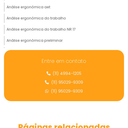
Análise ergonômica aet
Análise ergonômica do trabalho
Análise ergonômica do trabalho NR 17
Análise ergonômica preliminar
Analise preliminar de risco ergonômico
Entre em contato
Análise de prontuário médico
(11) 4994-1205
Analise de risco ergonômico
(11) 95029-9309
Assessoria e consultoria ergonômica
(11) 95029-9309
Assessoria e consultoria em saúde ocupacional
Assessoria em contestação de ntep
Assessoria em ergonomia
Páginas relacionadas