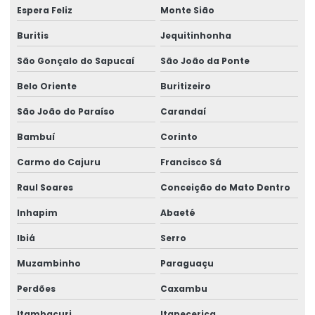
Perícia de capacidade ocupacional
Espera Feliz
Monte Sião
Perícia para concessão de benefícios
Buritis
Jequitinhonha
São Gonçalo do Sapucaí
São João da Ponte
Perícia de ergonomia no posto de trabalho
Belo Oriente
Buritizeiro
Perícia ergonômica
São João do Paraíso
Carandaí
Perícia para erro médico
Bambuí
Corinto
Perícia de incapacidade laborativa
Carmo do Cajuru
Francisco Sá
Perícia de incapacidade ocupacional
Raul Soares
Conceição do Mato Dentro
Perícia indireta de insalubridade
Inhapim
Abaeté
Perícia de insalubridade
Ibiá
Serro
Perícia de insalubridade na justiça do trabalho
Muzambinho
Paraguaçu
Perícia insalubridade local desativado
Perdões
Caxambu
Perícia insalubridade local de trabalho
Itambacuri
Itapecerica