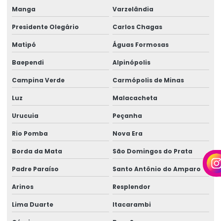
Perícia médica trabalhista
Manga
Varzelândia
Perícia médica trabalhista para empresas
Presidente Olegário
Carlos Chagas
Perícia de periculosidade
Matipó
Águas Formosas
Baependi
Alpinópolis
Perícia técnica especializada
Campina Verde
Carmópolis de Minas
Perícia técnica insalubridade
Luz
Malacacheta
Perícia técnica de insalubridade e periculosidade
Urucuia
Peçanha
Perícia trabalhista empresarial
Rio Pomba
Nova Era
Perícia trabalhista insalubridade
Borda da Mata
São Domingos do Prata
Perícia trabalhista periculosidade
Padre Paraíso
Santo Antônio do Amparo
Perícia trabalhista e previdenciária
Arinos
Resplendor
Perícias cíveis
Lima Duarte
Itacarambi
Perícias cíveis e judiciais