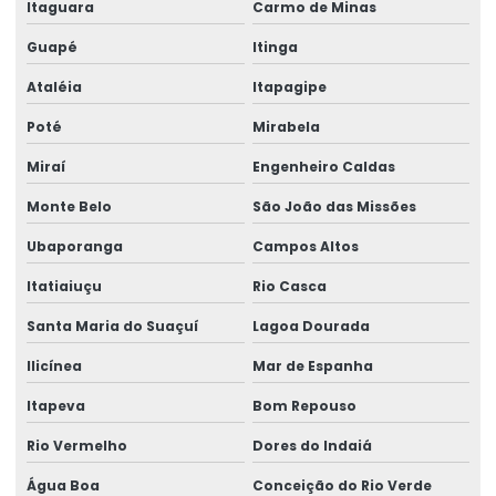
Itaguara
Carmo de Minas
Guapé
Itinga
Ataléia
Itapagipe
Poté
Mirabela
Miraí
Engenheiro Caldas
Monte Belo
São João das Missões
Ubaporanga
Campos Altos
Itatiaiuçu
Rio Casca
Santa Maria do Suaçuí
Lagoa Dourada
Ilicínea
Mar de Espanha
Itapeva
Bom Repouso
Rio Vermelho
Dores do Indaiá
Água Boa
Conceição do Rio Verde