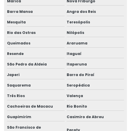
Maricá
Nova Friburgo
Assistente técnico perícia médica judicial
Barra Mansa
Angra dos Reis
Avaliação de capacidade laborativa
Mesquita
Teresópolis
Avaliação da capacidade laborativa
Rio das Ostras
Nilópolis
Avaliação de higiene ocupacional
Queimados
Araruama
Avaliações quantitativas de agentes químicos
Resende
Itaguaí
Blitz ergonômica
São Pedro da Aldeia
Itaperuna
Japeri
Barra do Piraí
Consultor de segurança no trabalho
Saquarema
Seropédica
Consultoria em análise de riscos
Três Rios
Valença
Consultoria e assessoria em ergonomia
Cachoeiras de Macacu
Rio Bonito
Consultoria e assessoria técnica
Guapimirim
Casimiro de Abreu
Consultoria em assistência técnica pericial
São Francisco de
Paraty