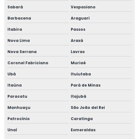
Sabará
Vespasiano
Empresa medicina do trabalho
Barbacena
Araguari
Empresa de perícia de insalubridade
Itabira
Passos
Empresa perícia médica
Nova Lima
Araxá
Empresa perícia médica para inss
Nova Serrana
Lavras
Empresa de perícia médica previdenciária
Coronel Fabriciano
Muriaé
Empresa de perícia médica de regulação
Ubá
Ituiutaba
Empresa de perícia médica trabalhista
Itaúna
Pará de Minas
Empresa de perícia de periculosidade
Paracatu
Itajubá
Empresa de perícias cíveis
Manhuaçu
São João del Rei
Empresa de perícias clínicas
Patrocínio
Caratinga
Empresa de perícias médicas judiciais
Unaí
Esmeraldas