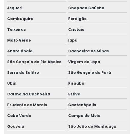
Jequeri
Chapada Gaúcha
Cambuquira
Perdigão
Teixeiras
Cristais
Mato Verde
Iapu
Andrelândia
Cachoeira de Minas
São Gonçalo do Rio Abaixo
Virgem da Lapa
Serra do Salitre
São Gonçalo do Pará
Ubaí
Piraúba
Carmo da Cachoeira
Estiva
Prudente de Morais
Caetanópolis
Cabo Verde
Campo do Meio
Gouveia
São João do Manhuaçu