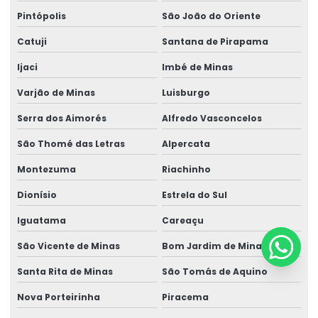
Pintópolis
São João do Oriente
Catuji
Santana de Pirapama
Ijaci
Imbé de Minas
Varjão de Minas
Luisburgo
Serra dos Aimorés
Alfredo Vasconcelos
São Thomé das Letras
Alpercata
Montezuma
Riachinho
Dionísio
Estrela do Sul
Iguatama
Careaçu
São Vicente de Minas
Bom Jardim de Minas
Santa Rita de Minas
São Tomás de Aquino
Nova Porteirinha
Piracema