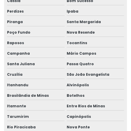
Cássia
Bom Sucesso
Perícias clínicas
Perdizes
Ipaba
Perícias médicas e de engenharia
Piranga
Santa Margarida
Perícias de postos de trabalho
Poço Fundo
Nova Resende
Raposos
Tocantins
Perícias trabalhistas
Campanha
Mário Campos
Perícias de verificação de capacidade
Santa Juliana
Passa Quatro
Perícias de verificação de incapacidade
Cruzília
São João Evangelista
Perito de insalubridade
Itanhandu
Alvinópolis
Perito insalubridade e periculosidade
Brasilândia de Minas
Botelhos
Programa de inclusão de afastados
Itamonte
Entre Rios de Minas
Reinclusão de afastados
Tarumirim
Capinópolis
Saúde ocupacional segurança do trabalho
Rio Piracicaba
Nova Ponte