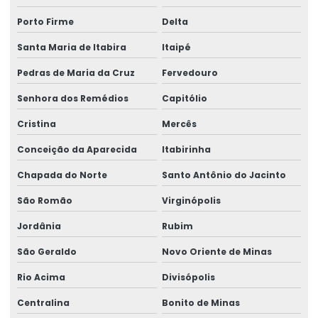
Porto Firme
Delta
Santa Maria de Itabira
Itaipé
Pedras de Maria da Cruz
Fervedouro
Senhora dos Remédios
Capitólio
Cristina
Mercês
Conceição da Aparecida
Itabirinha
Chapada do Norte
Santo Antônio do Jacinto
São Romão
Virginópolis
Jordânia
Rubim
São Geraldo
Novo Oriente de Minas
Rio Acima
Divisópolis
Centralina
Bonito de Minas