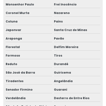
Monsenhor Paulo
Frei Inocêncio
Coronel Murta
Nazareno
Coluna
Pains
Japonvar
Santa Cruz de Minas
Araponga
Pavão
Florestal
Delfim Moreira
Formoso
Tiros
Reduto
Durandé
São José da Barra
Guiricema
Tiradentes
Angelândia
Senador Firmino
Guarani
Verdelândia
Desterro de Entre Rios