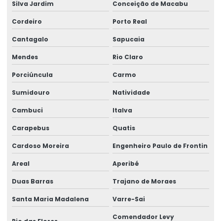
Silva Jardim
Conceição de Macabu
Elaboração de quesitos de insalubridade e periculosidade
Cordeiro
Porto Real
Elaboração de quesitos médicos
Cantagalo
Sapucaia
Elaboração de quesitos para perícia médica
Mendes
Rio Claro
Elaboração de quesitos periciais
Porciúncula
Carmo
Elaboração de subsídios médicos para contestação
Sumidouro
Natividade
Elaboração de subsídios técnicos para contestação
Cambuci
Italva
Empresa de aep
Carapebus
Quatis
Cardoso Moreira
Engenheiro Paulo de Frontin
Empresa de análise ergonômica do trabalho
Areal
Aperibé
Empresa de análise ergonômica preliminar
Duas Barras
Trajano de Moraes
Empresa de análise de ntep
Santa Maria Madalena
Varre-Sai
Empresa de assessoria em ergonomia
Comendador Levy