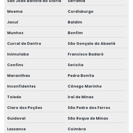
São João Batista do Glória
Serrania
Moema
Cordisburgo
Jacuí
Baldim
Munhoz
Bonfim
Curral de Dentro
São Gonçalo do Abaeté
Inimutaba
Francisco Badaró
Confins
Sericita
Maravilhas
Pedra Bonita
Inconfidentes
Cônego Marinho
Toledo
Iraí de Minas
Claro dos Poções
São Pedro dos Ferros
Guidoval
São Roque de Minas
Lassance
Coimbra