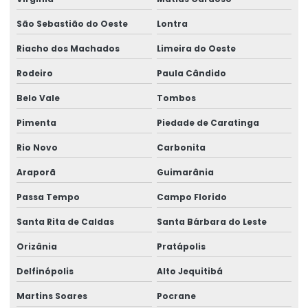
São Sebastião do Oeste
Lontra
Riacho dos Machados
Limeira do Oeste
Rodeiro
Paula Cândido
Belo Vale
Tombos
Pimenta
Piedade de Caratinga
Rio Novo
Carbonita
Araporã
Guimarânia
Passa Tempo
Campo Florido
Santa Rita de Caldas
Santa Bárbara do Leste
Orizânia
Pratápolis
Delfinópolis
Alto Jequitibá
Martins Soares
Pocrane