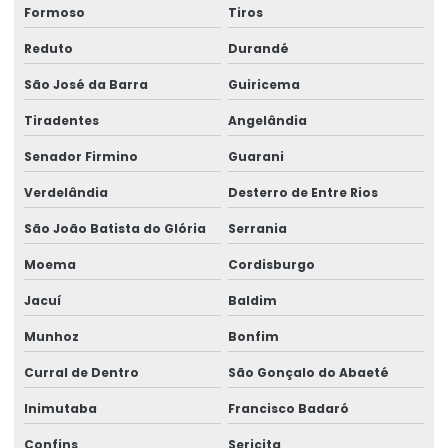
Formoso
Tiros
Reduto
Durandé
São José da Barra
Guiricema
Tiradentes
Angelândia
Senador Firmino
Guarani
Verdelândia
Desterro de Entre Rios
São João Batista do Glória
Serrania
Moema
Cordisburgo
Jacuí
Baldim
Munhoz
Bonfim
Curral de Dentro
São Gonçalo do Abaeté
Inimutaba
Francisco Badaró
Confins
Sericita