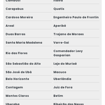
Cambuci
Italva
Empresa de aep
Carapebus
Quatis
Cardoso Moreira
Engenheiro Paulo de Frontin
Empresa de análise ergonômica do trabalho
Areal
Aperibé
Empresa de análise ergonômica preliminar
Duas Barras
Trajano de Moraes
Empresa de análise de ntep
Santa Maria Madalena
Varre-Sai
Empresa de assessoria em ergonomia
Comendador Levy
Rio das Flores
Empresa de assessoria jurídica
Gasparian
Empresa de assistência pericial
São Sebastião do Alto
Laje do Muriaé
São José de Ubá
Macuco
Empresa de avaliação de capacidade laborativa
Belo Horizonte
Uberlândia
Empresa de consultoria em ergonomia
Contagem
Juiz de Fora
Empresa de consultoria higiene ocupacional
Montes Claros
Betim
Empresa de consultoria em ntep
Uberaba
Ribeirão das Neves