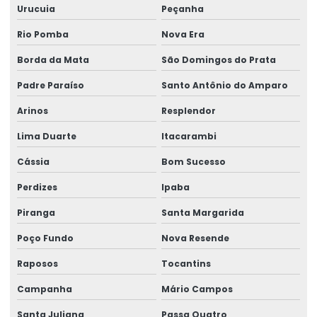
Urucuia
Peçanha
Perícia trabalhista empresarial
Rio Pomba
Nova Era
Perícia trabalhista insalubridade
Borda da Mata
São Domingos do Prata
Perícia trabalhista periculosidade
Padre Paraíso
Santo Antônio do Amparo
Perícia trabalhista e previdenciária
Arinos
Resplendor
Perícias cíveis
Lima Duarte
Itacarambi
Perícias cíveis e judiciais
Cássia
Bom Sucesso
Perícias clínicas
Perdizes
Ipaba
Perícias médicas e de engenharia
Piranga
Santa Margarida
Perícias de postos de trabalho
Poço Fundo
Nova Resende
Raposos
Tocantins
Perícias trabalhistas
Campanha
Mário Campos
Perícias de verificação de capacidade
Santa Juliana
Passa Quatro