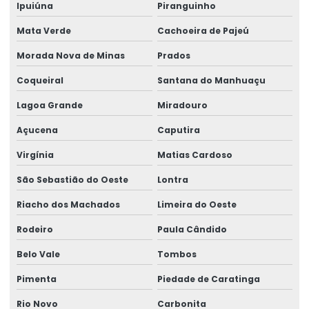
Ipuiúna
Piranguinho
Mata Verde
Cachoeira de Pajeú
Morada Nova de Minas
Prados
Coqueiral
Santana do Manhuaçu
Lagoa Grande
Miradouro
Açucena
Caputira
Virgínia
Matias Cardoso
São Sebastião do Oeste
Lontra
Riacho dos Machados
Limeira do Oeste
Rodeiro
Paula Cândido
Belo Vale
Tombos
Pimenta
Piedade de Caratinga
Rio Novo
Carbonita