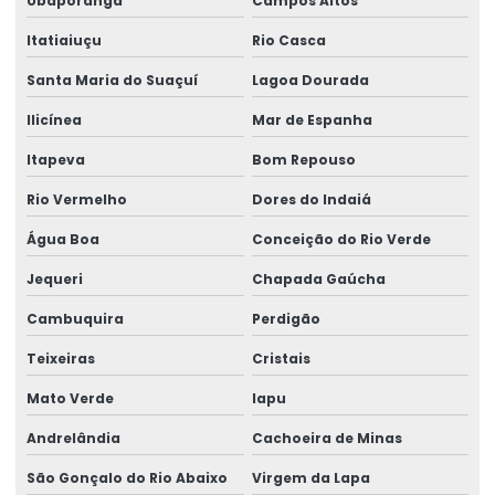
Ubaporanga
Campos Altos
Itatiaiuçu
Rio Casca
Santa Maria do Suaçuí
Lagoa Dourada
Ilicínea
Mar de Espanha
Itapeva
Bom Repouso
Rio Vermelho
Dores do Indaiá
Água Boa
Conceição do Rio Verde
Jequeri
Chapada Gaúcha
Cambuquira
Perdigão
Teixeiras
Cristais
Mato Verde
Iapu
Andrelândia
Cachoeira de Minas
São Gonçalo do Rio Abaixo
Virgem da Lapa