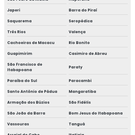
Japeri
Barra do Piraí
Consultor de segurança no trabalho
Saquarema
Seropédica
Consultoria em análise de riscos
Três Rios
Valença
Consultoria e assessoria em ergonomia
Cachoeiras de Macacu
Rio Bonito
Consultoria e assessoria técnica
Guapimirim
Casimiro de Abreu
Consultoria em assistência técnica pericial
São Francisco de
Paraty
Consultoria em ergonomia
Itabapoana
Paraíba do Sul
Paracambi
Consultoria em gestão de riscos
Santo Antônio de Pádua
Mangaratiba
Consultoria em gestão de segurança no trabalho
Armação dos Búzios
São Fidélis
Consultoria em higiene ocupacional
São João da Barra
Bom Jesus do Itabapoana
Consultoria em ler dort
Vassouras
Tanguá
Consultoria em medicina e segurança do trabalho
Arraial do Cabo
Itatiaia