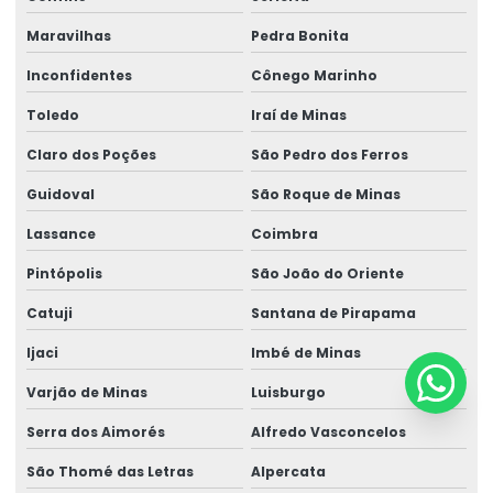
Maravilhas
Pedra Bonita
Inconfidentes
Cônego Marinho
Toledo
Iraí de Minas
Claro dos Poções
São Pedro dos Ferros
Guidoval
São Roque de Minas
Lassance
Coimbra
Pintópolis
São João do Oriente
Catuji
Santana de Pirapama
Ijaci
Imbé de Minas
Varjão de Minas
Luisburgo
Serra dos Aimorés
Alfredo Vasconcelos
São Thomé das Letras
Alpercata