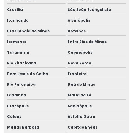
Perícias de verificação de incapacidade
Cruzília
São João Evangelista
Perito de insalubridade
Itanhandu
Alvinópolis
Perito insalubridade e periculosidade
Brasilândia de Minas
Botelhos
Programa de inclusão de afastados
Itamonte
Entre Rios de Minas
Reinclusão de afastados
Tarumirim
Capinópolis
Saúde ocupacional segurança do trabalho
Rio Piracicaba
Nova Ponte
Segurança e medicina do trabalho
Bom Jesus do Galho
Fronteira
Serviço de assessoria sst
Rio Paranaíba
Itaú de Minas
Serviço de assistência pericial
Ladainha
Maria da Fé
Serviço de avaliação ergonômica
Brazópolis
Sabinópolis
Caldas
Astolfo Dutra
Serviço de consultoria em ergonomia
Matias Barbosa
Capitão Enéas
Serviço de perícia judicial