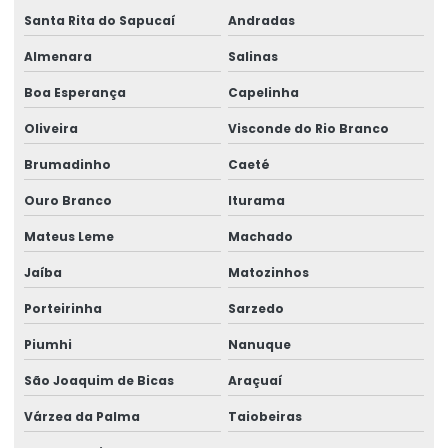
Gestão de ergonomia
Santa Rita do Sapucaí
Andradas
Gestão de ntep
Almenara
Salinas
Gestão em perícias
Boa Esperança
Capelinha
Gestão de riscos e passivos trabalhistas
Oliveira
Visconde do Rio Branco
Gestão de segurança e saúde ocupacional
Brumadinho
Caeté
Higiene do trabalho
Ouro Branco
Iturama
Higiene ocupacional segurança do trabalho
Mateus Leme
Machado
Jaíba
Matozinhos
Higiene e segurança do trabalho
Porteirinha
Sarzedo
Higiene e segurança no trabalho
Piumhi
Nanuque
Impugnação de laudo de engenharia
São Joaquim de Bicas
Araçuaí
Impugnação de laudo médico
Várzea da Palma
Taiobeiras
Impugnação de laudo pericial