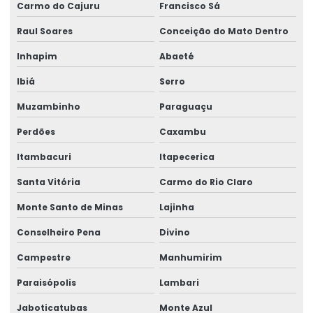
Carmo do Cajuru
Francisco Sá
Perícia de incapacidade ocupacional
Raul Soares
Conceição do Mato Dentro
Perícia indireta de insalubridade
Inhapim
Abaeté
Perícia de insalubridade
Ibiá
Serro
Perícia de insalubridade na justiça do trabalho
Muzambinho
Paraguaçu
Perícia insalubridade local desativado
Perdões
Caxambu
Perícia insalubridade local de trabalho
Itambacuri
Itapecerica
Perícia de insalubridade e periculosidade
Santa Vitória
Carmo do Rio Claro
Perícia judicial e assistência técnica
Monte Santo de Minas
Lajinha
Conselheiro Pena
Divino
Perícia judicial de saúde ocupacional
Campestre
Manhumirim
Perícia médica
Paraisópolis
Lambari
Perícia médica administrativa
Jaboticatubas
Monte Azul