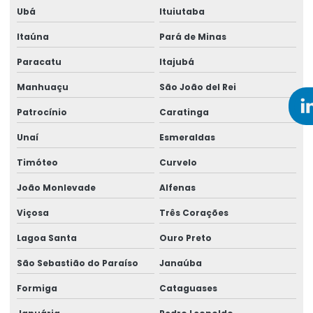
Ubá
Ituiutaba
Empresa de perícia médica trabalhista
Itaúna
Pará de Minas
Empresa de perícia de periculosidade
Paracatu
Itajubá
Empresa de perícias cíveis
Manhuaçu
São João del Rei
Empresa de perícias clínicas
Patrocínio
Caratinga
Empresa de perícias médicas judiciais
Unaí
Esmeraldas
Timóteo
Curvelo
Empresa de perito trabalhista
João Monlevade
Alfenas
Empresa que faz análise ergonômica do trabalho
Viçosa
Três Corações
Empresa que faz laudo ergonômico
Lagoa Santa
Ouro Preto
Empresa que realiza reinclusão de afastados
São Sebastião do Paraíso
Janaúba
Empresa de saúde ocupacional
Formiga
Cataguases
Empresa de saúde e segurança do trabalho