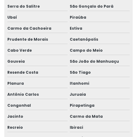
Serra do Salitre
São Gonçalo do Pará
Ubaí
Piraúba
Carmo da Cachoeira
Estiva
Prudente de Morais
Caetanópolis
Cabo Verde
Campo do Meio
Gouveia
São João do Manhuaçu
Resende Costa
São Tiago
Planura
Itanhomi
Antônio Carlos
Juruaia
Congonhal
Pirapetinga
Jacinto
Carmo da Mata
Recreio
Ibiraci