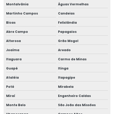
Montalvânia
Águas Vermelhas
Serviço de perícia médica
Martinho Campos
Candeias
Serviço para reinclusão de afastados
Bicas
Felixlândia
Treinamento para comitê de ergonomia
Abre Campo
Papagaios
Treinamento para formação de comitê
Alterosa
Grão Mogol
Treinamento de implementação de formação de comitês
Joaíma
Areado
Itaguara
Carmo de Minas
Guapé
Itinga
Ataléia
Itapagipe
Poté
Mirabela
Miraí
Engenheiro Caldas
Monte Belo
São João das Missões