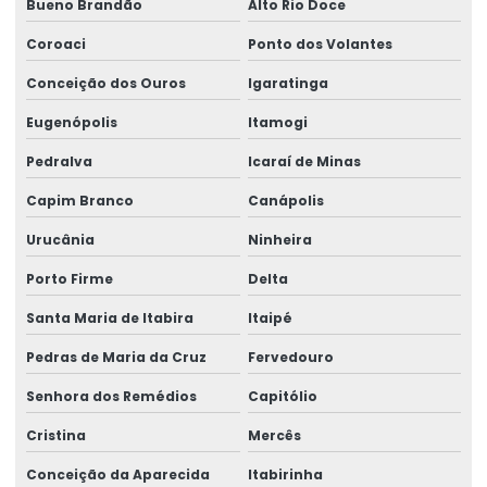
Bueno Brandão
Alto Rio Doce
Coroaci
Ponto dos Volantes
Conceição dos Ouros
Igaratinga
Eugenópolis
Itamogi
Pedralva
Icaraí de Minas
Capim Branco
Canápolis
Urucânia
Ninheira
Porto Firme
Delta
Santa Maria de Itabira
Itaipé
Pedras de Maria da Cruz
Fervedouro
Senhora dos Remédios
Capitólio
Cristina
Mercês
Conceição da Aparecida
Itabirinha