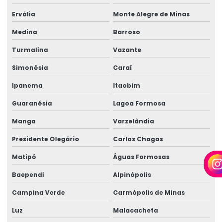
Perícia médica em casos de acidente de trabalho
Ervália
Monte Alegre de Minas
Perícia médica cível
Medina
Barroso
Perícia médica corporativa
Turmalina
Vazante
Perícia médica para empresas
Simonésia
Caraí
Perícia médica inss
Ipanema
Itaobim
Perícia médica judicial
Guaranésia
Lagoa Formosa
Perícia médica trabalhista
Manga
Varzelândia
Perícia médica trabalhista para empresas
Presidente Olegário
Carlos Chagas
Perícia de periculosidade
Matipó
Águas Formosas
Baependi
Alpinópolis
Perícia técnica especializada
Campina Verde
Carmópolis de Minas
Perícia técnica insalubridade
Luz
Malacacheta
Perícia técnica de insalubridade e periculosidade