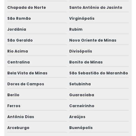
Chapada do Norte
Santo Antônio do Jacinto
São Romão
Virginópolis
Jordânia
Rubim
São Geraldo
Novo Oriente de Minas
Rio Acima
Divisópolis
Centralina
Bonito de Minas
Bela Vista de Minas
São Sebastião do Maranhão
Dores de Campos
Setubinha
Berilo
Guaraciaba
Ferros
Carneirinho
Antônio Dias
Araújos
Arceburgo
Buenópolis