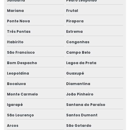
Januária
Pedro Leopoldo
Empresa de saúde e segurança no trabalho
Mariana
Frutal
Empresa de segurança do trabalho
Ponte Nova
Pirapora
Empresa de serviços de perícia
Três Pontas
Extrema
Empresa técnica em perícia
Itabirito
Congonhas
Empresa de treinamentos para ambientes corporativos
São Francisco
Campo Belo
Empresa de treinamentos para ambientes de trabalho
Bom Despacho
Lagoa da Prata
Leopoldina
Guaxupé
Empresa de treinamentos in company
Bocaiuva
Diamantina
Empresa de verificação de ler
Monte Carmelo
João Pinheiro
Empresas de medicina higiene e segurança no trabalho
Igarapé
Santana do Paraíso
Empresas de medicina no trabalho
São Lourenço
Santos Dumont
Ergonomia assessoria e consultoria
Arcos
São Gotardo