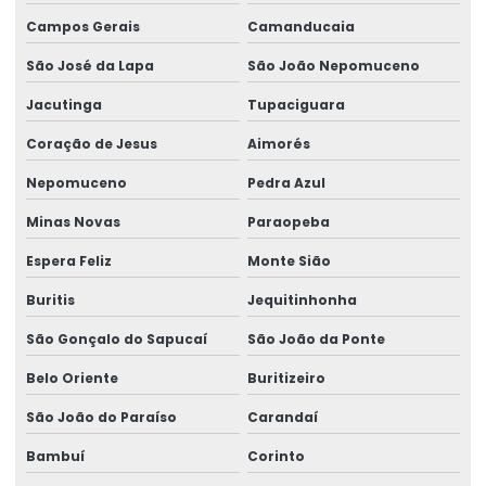
Medicina e segurança do trabalho empresas
Campos Gerais
Camanducaia
Palestras de ergonomia para empresas
São José da Lapa
São João Nepomuceno
Perícia de ação revisional
Jacutinga
Tupaciguara
Perícia para adicional de insalubridade
Coração de Jesus
Aimorés
Perícia para adicional de periculosidade
Nepomuceno
Pedra Azul
Perícia de capacidade laborativa
Minas Novas
Paraopeba
Perícia de capacidade ocupacional
Espera Feliz
Monte Sião
Perícia para concessão de benefícios
Buritis
Jequitinhonha
São Gonçalo do Sapucaí
São João da Ponte
Perícia de ergonomia no posto de trabalho
Belo Oriente
Buritizeiro
Perícia ergonômica
São João do Paraíso
Carandaí
Perícia para erro médico
Bambuí
Corinto
Perícia de incapacidade laborativa