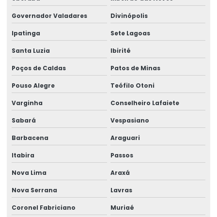
Empresa de elaboração de laudos técnicos
Governador Valadares
Divinópolis
Empresa de ergonomia
Ipatinga
Sete Lagoas
Empresa de gerenciamento ergonômico
Santa Luzia
Ibirité
Empresa de gestão de ergonomia
Poços de Caldas
Patos de Minas
Empresa de higiene ocupacional
Pouso Alegre
Teófilo Otoni
Varginha
Conselheiro Lafaiete
Empresa de higiene e segurança do trabalho
Sabará
Vespasiano
Empresa medicina do trabalho
Barbacena
Araguari
Empresa de perícia de insalubridade
Itabira
Passos
Empresa perícia médica
Nova Lima
Araxá
Empresa perícia médica para inss
Nova Serrana
Lavras
Empresa de perícia médica previdenciária
Coronel Fabriciano
Muriaé
Empresa de perícia médica de regulação