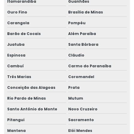
Itamarandiba
Guanhães
Laudo de ergonomia
Ouro Fino
Brasília de Minas
Laudo ergonômico
Carangola
Pompéu
Laudo ergonômico e aet
Barão de Cocais
Além Paraíba
Laudo ergonômico empresa
Juatuba
Santa Bárbara
Laudo de insalubridade e periculosidade e ltcat
Espinosa
Cláudio
Laudo de perícia de insalubridade
Cambuí
Carmo do Paranaíba
Laudo de risco ergonômico
Três Marias
Coromandel
Conceição das Alagoas
Prata
Laudo técnico ergonômico
Rio Pardo de Minas
Mutum
Medicina do trabalho e saúde ocupacional
Santo Antônio do Monte
Novo Cruzeiro
Medicina ocupacional
Pitangui
Sacramento
Medicina e segurança do trabalho
Mantena
Elói Mendes