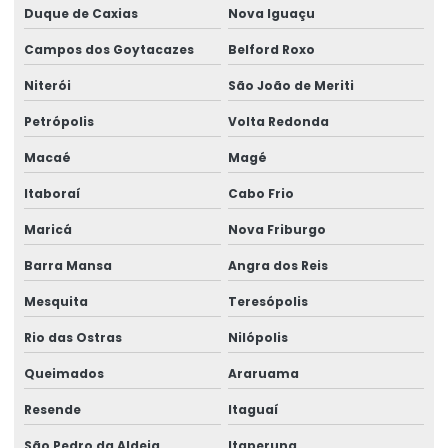
Duque de Caxias
Nova Iguaçu
Assistência técnica em perícias
Campos dos Goytacazes
Belford Roxo
Assistência técnica para perícias de insalubridade e
Niterói
São João de Meriti
periculosidade
Petrópolis
Volta Redonda
Assistência técnica em perícias judiciais
Macaé
Magé
Assistente técnico em ergonomia
Itaboraí
Cabo Frio
Assistente técnico médico
Maricá
Nova Friburgo
Assistente técnico perícia médica judicial
Barra Mansa
Angra dos Reis
Avaliação de capacidade laborativa
Mesquita
Teresópolis
Avaliação da capacidade laborativa
Rio das Ostras
Nilópolis
Avaliação de higiene ocupacional
Queimados
Araruama
Avaliações quantitativas de agentes químicos
Resende
Itaguaí
Blitz ergonômica
São Pedro da Aldeia
Itaperuna