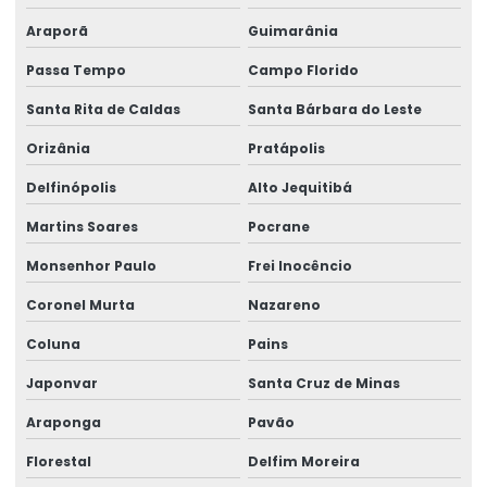
Araporã
Guimarânia
Passa Tempo
Campo Florido
Santa Rita de Caldas
Santa Bárbara do Leste
Orizânia
Pratápolis
Delfinópolis
Alto Jequitibá
Martins Soares
Pocrane
Monsenhor Paulo
Frei Inocêncio
Coronel Murta
Nazareno
Coluna
Pains
Japonvar
Santa Cruz de Minas
Araponga
Pavão
Florestal
Delfim Moreira