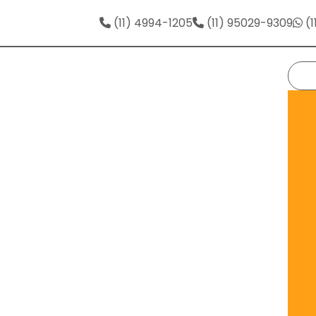
(11) 4994-1205
(11) 95029-9309
(1